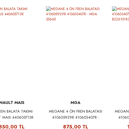
NAULT MAIS
MGA
REN BALATA TAKIMI
MEGANE 4 ÖN FREN BALATASI
MEGANE
T MAIS 440605713R
410605929R 410603407R -
41060
MGA 55660
KAL
850,00 TL
875,00 TL