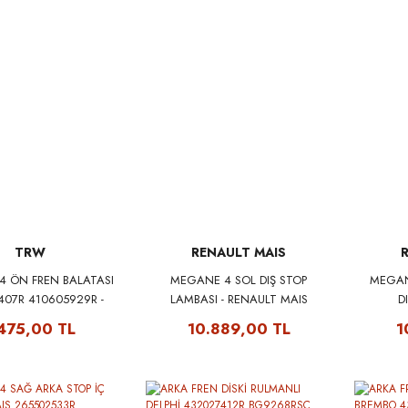
TRW
RENAULT MAIS
 ÖN FREN BALATASI
MEGANE 4 SOL DIŞ STOP
MEGAN
407R 410605929R -
LAMBASI - RENAULT MAIS
D
RW GDB2175
265558986R
.475,00 TL
10.889,00 TL
1