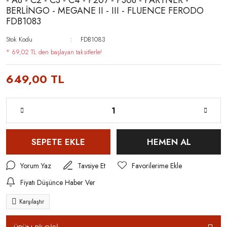
- A8 - C2 - C3 - C4 - P207 - P308 - PARTNER -
BERLİNGO - MEGANE II - III - FLUENCE FERODO
FDB1083
Stok Kodu
FDB1083
* 69,02 TL den başlayan taksitlerle!
649,00 TL
SEPETE EKLE
HEMEN AL
Yorum Yaz
Tavsiye Et
Fiyatı Düşünce Haber Ver
Karşılaştır