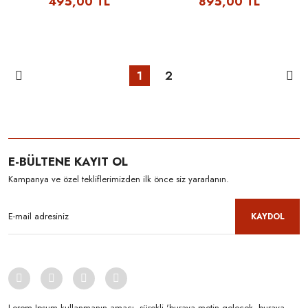
495,00 TL
895,00 TL
1
2
E-BÜLTENE KAYIT OL
Kampanya ve özel tekliflerimizden ilk önce siz yararlanın.
KAYDOL
Lorem Ipsum kullanmanın amacı, sürekli 'buraya metin gelecek, buraya