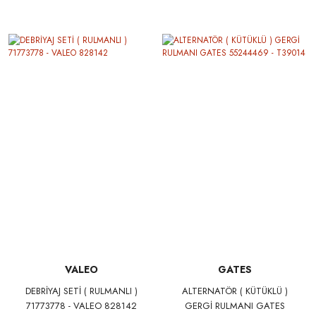
05148
51895366 F-486
VALEO
GATES
DEBRİYAJ SETİ ( RULMANLI )
ALTERNATÖR ( KÜTÜKLÜ )
71773778 - VALEO 828142
GERGİ RULMANI GATES