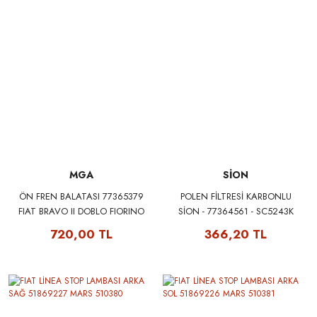
MGA
SİON
ÖN FREN BALATASI 77365379
POLEN FİLTRESİ KARBONLU
FIAT BRAVO II DOBLO FIORINO
SİON - 77364561 - SC5243K
BIPPER NEMO PRATICO EVO
720,00 TL
366,20 TL
PUNTO STILO IDEA LINEA 08>
OPEL COMBO CORSA 12>
MGA 55127