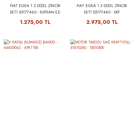
FIAT EGEA 1.3 DİZEL ZİNCİR
FIAT EGEA 1.3 DİZEL ZİNCİR
SETİ 55177460 - SUPSAN EZ-
SETİ 55177460 - SKF
101
VKML82000 ( YAĞ POMPA
1.275,00 TL
2.975,00 TL
CONTALI )