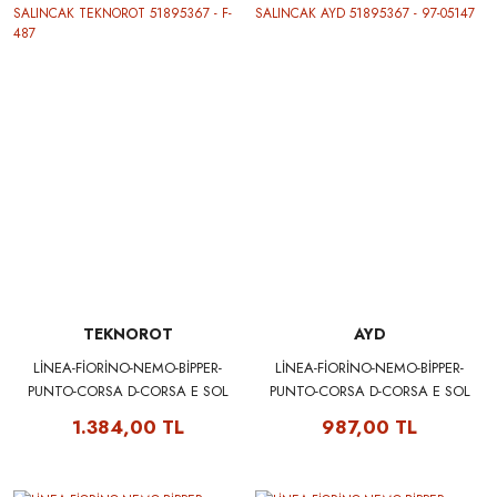
TEKNOROT
AYD
LİNEA-FİORİNO-NEMO-BİPPER-
LİNEA-FİORİNO-NEMO-BİPPER-
PUNTO-CORSA D-CORSA E SOL
PUNTO-CORSA D-CORSA E SOL
SALINCAK TEKNOROT
SALINCAK AYD 51895367 - 97-
1.384,00 TL
987,00 TL
51895367 - F-487
05147