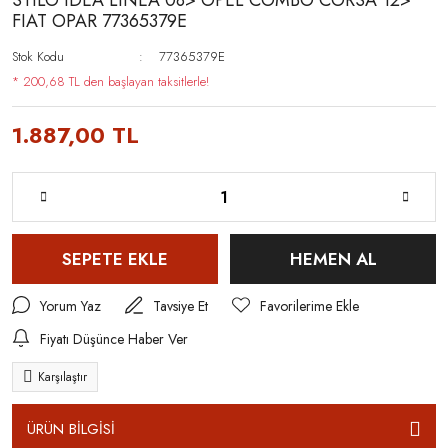
STILO IDEA LINEA 08> OPEL COMBO CORSA 12>
FIAT OPAR 77365379E
Stok Kodu
77365379E
* 200,68 TL den başlayan taksitlerle!
1.887,00 TL
SEPETE EKLE
HEMEN AL
Yorum Yaz
Tavsiye Et
Fiyatı Düşünce Haber Ver
Karşılaştır
ÜRÜN BİLGİSİ