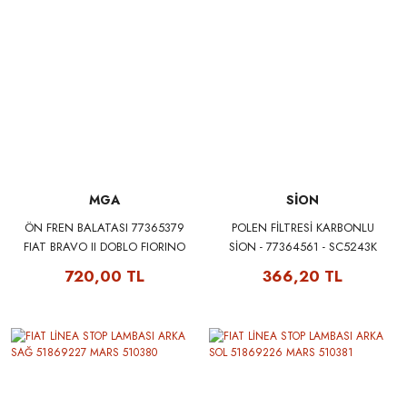
MGA
SİON
ÖN FREN BALATASI 77365379
POLEN FİLTRESİ KARBONLU
FIAT BRAVO II DOBLO FIORINO
SİON - 77364561 - SC5243K
BIPPER NEMO PRATICO EVO
720,00 TL
366,20 TL
PUNTO STILO IDEA LINEA 08>
OPEL COMBO CORSA 12>
MGA 55127