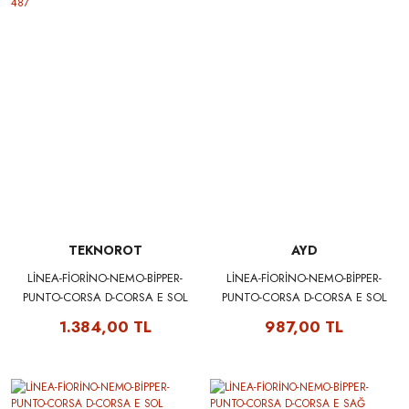
TEKNOROT
AYD
LİNEA-FİORİNO-NEMO-BİPPER-
LİNEA-FİORİNO-NEMO-BİPPER-
PUNTO-CORSA D-CORSA E SOL
PUNTO-CORSA D-CORSA E SOL
SALINCAK TEKNOROT
SALINCAK AYD 51895367 - 97-
1.384,00 TL
987,00 TL
51895367 - F-487
05147