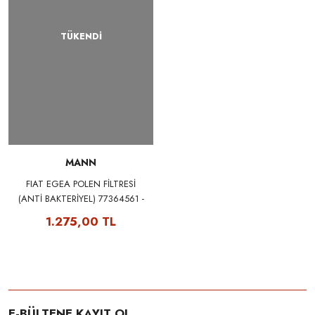
TÜKENDİ
MANN
FIAT EGEA POLEN FİLTRESİ
(ANTİ BAKTERİYEL) 77364561 -
MANN FP2040
1.275,00 TL
E-BÜLTENE KAYIT OL