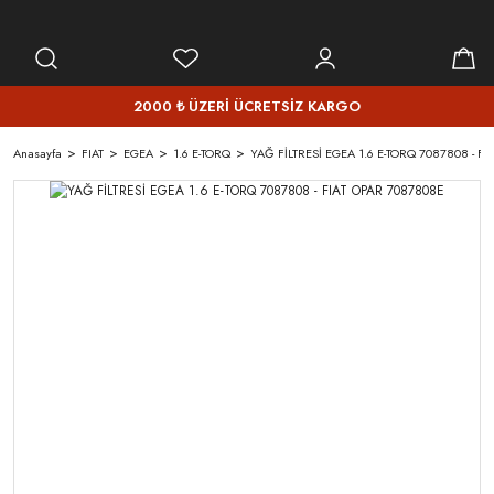
2000 ₺ ÜZERİ ÜCRETSİZ KARGO
Anasayfa
FIAT
EGEA
1.6 E-TORQ
YAĞ FİLTRESİ EGEA 1.6 E-TORQ 7087808 - F