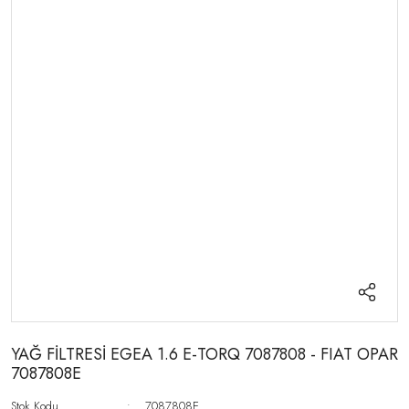
YAĞ FİLTRESİ EGEA 1.6 E-TORQ 7087808 - FIAT OPAR
7087808E
Stok Kodu
7087808E