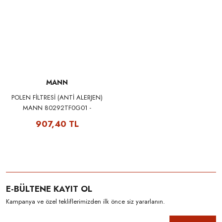
MANN
POLEN FİLTRESİ (ANTİ ALERJEN)
MANN 80292TF0G01 -
FP21003
907,40 TL
E-BÜLTENE KAYIT OL
Kampanya ve özel tekliflerimizden ilk önce siz yararlanın.