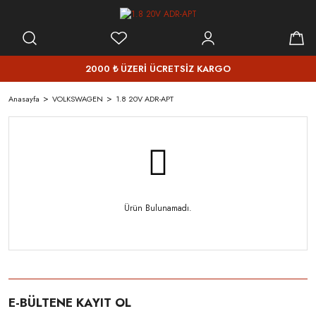
2000 ₺ ÜZERİ ÜCRETSİZ KARGO
Anasayfa
VOLKSWAGEN
1.8 20V ADR-APT
Ürün Bulunamadı.
E-BÜLTENE KAYIT OL