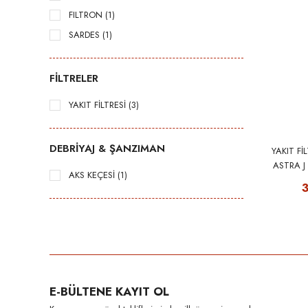
FILTRON (1)
SARDES (1)
FİLTRELER
YAKIT FİLTRESİ (3)
DEBRİYAJ & ŞANZIMAN
YAKIT Fİ
ASTRA J
AKS KEÇESİ (1)
ZAFIRA 
S
E-BÜLTENE KAYIT OL