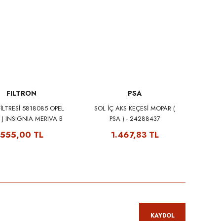
FILTRON
PSA
FİLTRESİ 5818085 OPEL
SOL İÇ AKS KEÇESİ MOPAR (
 J INSIGNIA MERIVA B
PSA ) - 24288437
A C CHEVROLET CRUZE
555,00 TL
1.467,83 TL
ILTRON PE982/1
KAYDOL