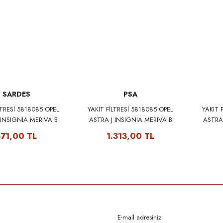
SARDES
PSA
LTRESİ 5818085 OPEL
YAKIT FİLTRESİ 5818085 OPEL
YAKIT 
 INSIGNIA MERIVA B
ASTRA J INSIGNIA MERIVA B
ASTRA
C CHEVROLET CRUZE
ZAFIRA C CHEVROLET CRUZE
ZAFIR
371,00 TL
1.313,00 TL
ARDES SF292
PSA ORİJİNAL 13263262
F