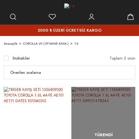
2000 ₺ ÜZERİ ÜCRETSİZ KARGO
Anasayfa
COROLLA VII ( EFSANE KASA )
1.6
Stoktakiler
Toplam 2 ürün
TÜKENDİ