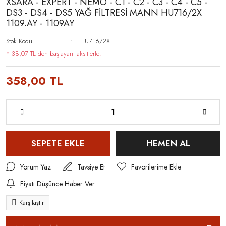
XSARA - EXPERT - NEMO - C1 - C2 - C3 - C4 - C5 -
DS3 - DS4 - DS5 YAĞ FİLTRESİ MANN HU716/2X
1109.AY - 1109AY
Stok Kodu
HU716/2X
* 38,07 TL den başlayan taksitlerle!
358,00 TL
SEPETE EKLE
HEMEN AL
Yorum Yaz
Tavsiye Et
Fiyatı Düşünce Haber Ver
Karşılaştır