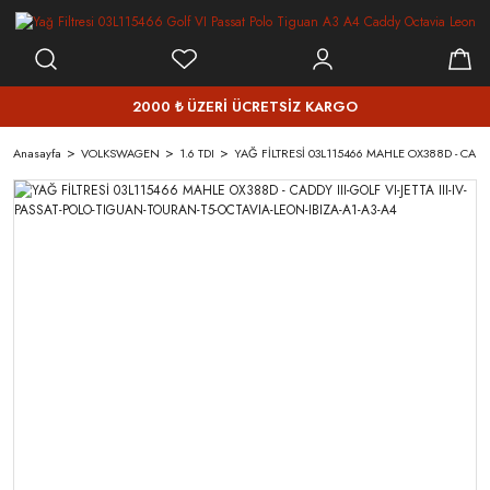
2000 ₺ ÜZERİ ÜCRETSİZ KARGO
Anasayfa
VOLKSWAGEN
1.6 TDI
YAĞ FİLTRESİ 03L115466 MAHLE OX388D - CADDY 