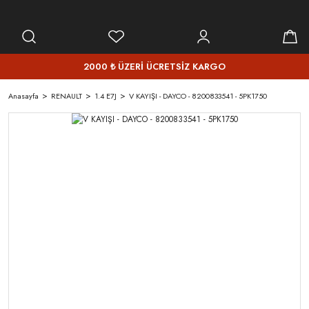
2000 ₺ ÜZERİ ÜCRETSİZ KARGO
Anasayfa
RENAULT
1.4 E7J
V KAYIŞI - DAYCO - 8200833541 - 5PK1750