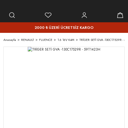
2000 ₺ ÜZERİ ÜCRETSİZ KARGO
Anasayfa
RENAULT
FLUENCE
1.6 16V K4M
TRİGER SETİ GVA -130C17529R - 5