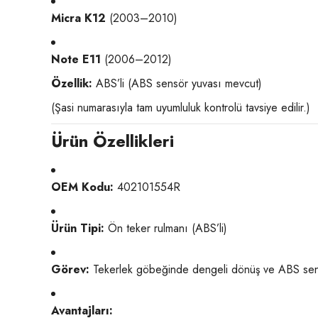
Micra K12
(2003–2010)
Note E11
(2006–2012)
Özellik:
ABS’li (ABS sensör yuvası mevcut)
(Şasi numarasıyla tam uyumluluk kontrolü tavsiye edilir.)
Ürün Özellikleri
OEM Kodu:
402101554R
Ürün Tipi:
Ön teker rulmanı (ABS’li)
Görev:
Tekerlek göbeğinde dengeli dönüş ve ABS sen
Avantajları: