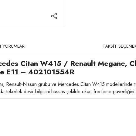
 YORUMLARI
TAKSİT SEÇENEK
cedes Citan W415 / Renault Megane, Cl
ote E11 – 402101554R
nı
, Renault-Nissan grubu ve Mercedes Citan W415 modellerinde te
tekerlek devir bilgisini hassas şekilde okur, frenleme güvenliğini ar