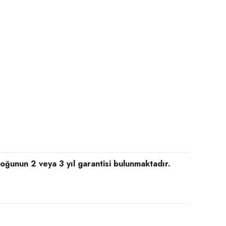
rçoğunun 2 veya 3 yıl garantisi bulunmaktadır.