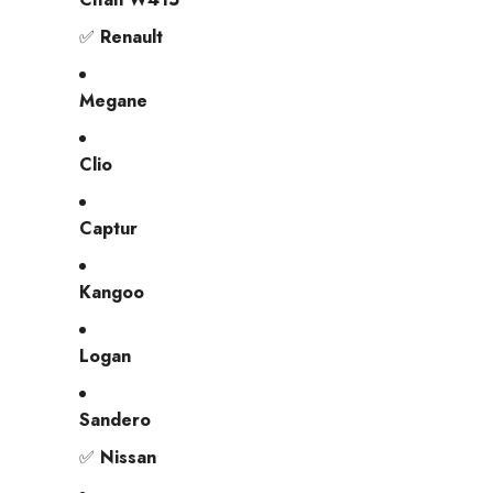
✅
Renault
Megane
Clio
Captur
Kangoo
Logan
Sandero
✅
Nissan