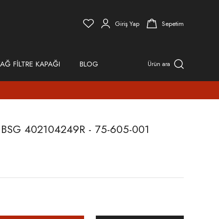
Giriş Yap
Sepetim
AĞ FİLTRE KAPAĞI
BLOG
Ürün ara
SG 402104249R - 75-605-001