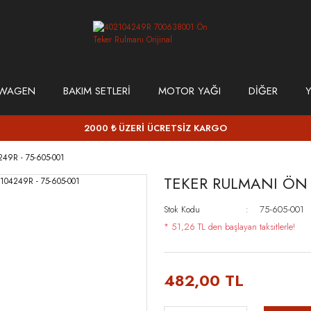
SWAGEN
BAKIM SETLERİ
MOTOR YAĞI
DİĞER
Y
2000 ₺ ÜZERİ ÜCRETSİZ KARGO
9R - 75-605-001
TEKER RULMANI ÖN B
Stok Kodu
75-605-001
* 51,26 TL den başlayan taksitlerle!
482,00 TL