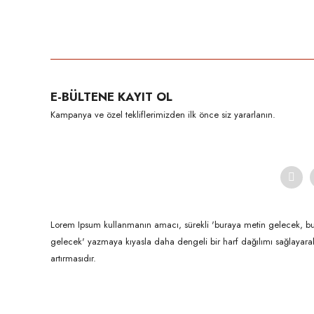
Bu ürünün fiyat bilgisi, resim, ürün açıklamalarında ve diğer konula
Görüş ve önerileriniz için teşekkür ederiz.
Ürün resmi kalitesiz, bozuk veya görüntülenemiyor.
E-BÜLTENE KAYIT OL
Ürün açıklamasında eksik bilgiler bulunuyor.
Kampanya ve özel tekliflerimizden ilk önce siz yararlanın.
Ürün bilgilerinde hatalar bulunuyor.
Ürün fiyatı diğer sitelerden daha pahalı.
Bu ürüne benzer farklı alternatifler olmalı.
Lorem Ipsum kullanmanın amacı, sürekli 'buraya metin gelecek, b
gelecek' yazmaya kıyasla daha dengeli bir harf dağılımı sağlayar
artırmasıdır.