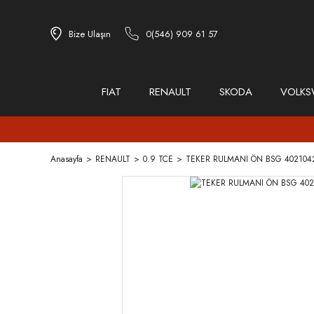
Bize Ulaşın
0(546) 909 61 57
FIAT
RENAULT
SKODA
VOLK
Anasayfa
RENAULT
0.9 TCE
TEKER RULMANI ÖN BSG 40210424