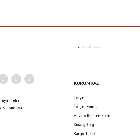
rda yetersiz gördüğünüz noktaları öneri formunu kullanarak tarafımıza iletebilirsi
Bu ürüne ilk yorumu siz yapın!
Yorum Yaz
KURUMSAL
İletişim
uraya metin
İletişim Formu
ak okunurluğu
Gönder
Havale Bildirim Formu
Sipariş Sorgula
Kargo Takibi