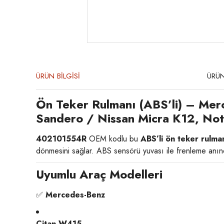
ÜRÜN BİLGİSİ
ÜRÜN
Ön Teker Rulmanı (ABS’li) – Mer
Sandero / Nissan Micra K12, N
402101554R
OEM kodlu bu
ABS’li ön teker rulma
dönmesini sağlar. ABS sensörü yuvası ile frenleme anında 
Uyumlu Araç Modelleri
✅
Mercedes-Benz
Citan W415