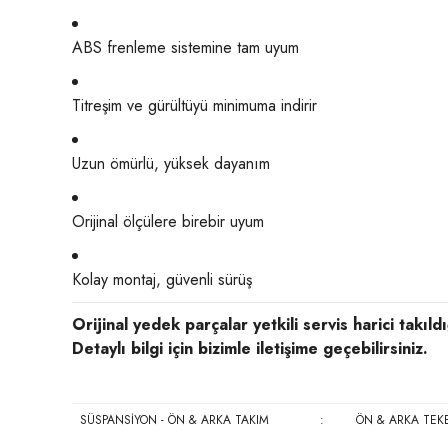
ABS frenleme sistemine tam uyum
Titreşim ve gürültüyü minimuma indirir
Uzun ömürlü, yüksek dayanım
Orijinal ölçülere birebir uyum
Kolay montaj, güvenli sürüş
Orijinal yedek parçalar yetkili servis harici takı
Detaylı bilgi için bizimle iletişime geçebilirsiniz.
SÜSPANSİYON - ÖN & ARKA TAKIM
:
ÖN & ARKA TEK