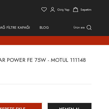
Giriş Yap
Sepetim
AĞ FİLTRE KAPAĞI
BLOG
Ürün ara
R POWER FE 75W - MOTUL 111148
SEPETE EKLE
HEMEN AL