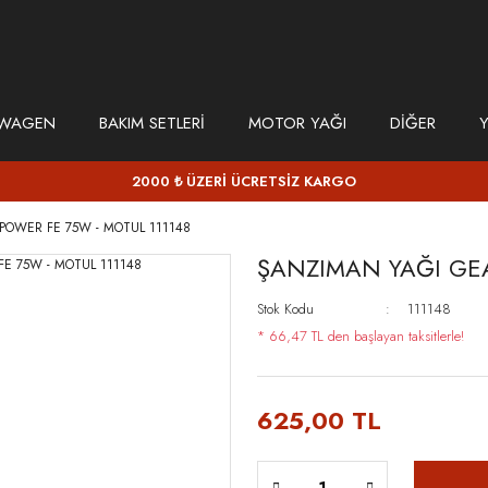
SWAGEN
BAKIM SETLERİ
MOTOR YAĞI
DİĞER
Y
2000 ₺ ÜZERİ ÜCRETSİZ KARGO
POWER FE 75W - MOTUL 111148
ŞANZIMAN YAĞI GEA
Stok Kodu
111148
* 66,47 TL den başlayan taksitlerle!
625,00 TL