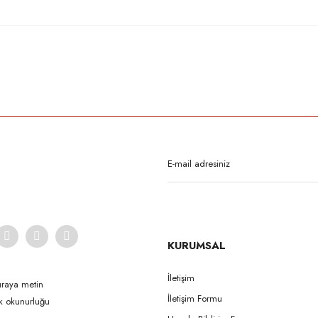
rda yetersiz gördüğünüz noktaları öneri formunu kullanarak tarafımıza iletebilirsi
Bu ürüne ilk yorumu siz yapın!
Yorum Yaz
KURUMSAL
İletişim
uraya metin
İletişim Formu
ak okunurluğu
Gönder