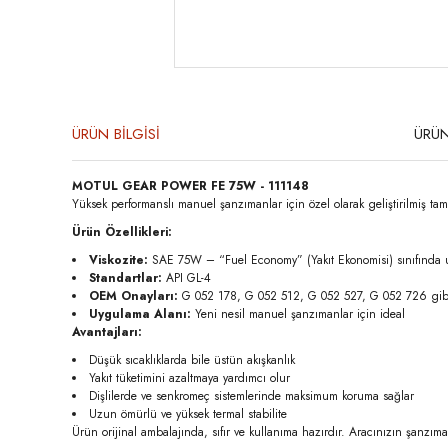
ÜRÜN BİLGİSİ
ÜRÜN
MOTUL GEAR POWER FE 75W - 111148
Yüksek performanslı manuel şanzımanlar için özel olarak geliştirilmiş tam s
Ürün Özellikleri:
Viskozite:
SAE 75W – “Fuel Economy” (Yakıt Ekonomisi) sınıfında ul
Standartlar:
API GL-4
OEM Onayları:
G 052 178, G 052 512, G 052 527, G 052 726 gibi b
Uygulama Alanı:
Yeni nesil manuel şanzımanlar için ideal
Avantajları:
Düşük sıcaklıklarda bile üstün akışkanlık
Yakıt tüketimini azaltmaya yardımcı olur
Dişlilerde ve senkromeç sistemlerinde maksimum koruma sağlar
Uzun ömürlü ve yüksek termal stabilite
Ürün orijinal ambalajında, sıfır ve kullanıma hazırdır. Aracınızın şanz