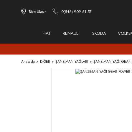
Bize Ulaşın
0(546) 909 61 57
FIAT
RENAULT
SKODA
VOLK
Anasayfa
DİĞER
ŞANZIMAN YAĞLARI
ŞANZIMAN YAĞI GEAR 