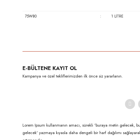
75W80
:
1 LİTRE
Bu ürünün fiyat bilgisi, resim, ürün açıklamalarında ve diğer konula
Görüş ve önerileriniz için teşekkür ederiz.
Ürün resmi kalitesiz, bozuk veya görüntülenemiyor.
E-BÜLTENE KAYIT OL
Ürün açıklamasında eksik bilgiler bulunuyor.
Kampanya ve özel tekliflerimizden ilk önce siz yararlanın.
Ürün bilgilerinde hatalar bulunuyor.
Ürün fiyatı diğer sitelerden daha pahalı.
Bu ürüne benzer farklı alternatifler olmalı.
Lorem Ipsum kullanmanın amacı, sürekli 'buraya metin gelecek, b
gelecek' yazmaya kıyasla daha dengeli bir harf dağılımı sağlayar