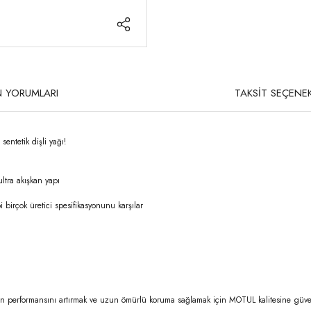
 YORUMLARI
TAKSİT SEÇENEK
entetik dişli yağı!
tra akışkan yapı
irçok üretici spesifikasyonunu karşılar
ıman performansını artırmak ve uzun ömürlü koruma sağlamak için MOTUL kalitesine güve