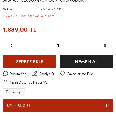
ARMASI 628909470R OEM ÜRÜNÜDÜR.
Stok Kodu
628909470R
* 200,90 TL den başlayan taksitlerle!
1.889,00 TL
SEPETE EKLE
HEMEN AL
Yorum Yaz
Tavsiye Et
Fiyatı Düşünce Haber Ver
Karşılaştır
ÜRÜN BİLGİSİ