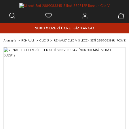
2000 ₺ ÜZERİ ÜCRETSİZ KARGO
Anasayfa
RENAULT
CLIO 5
RENAULT CLIO V SİLECEK SETİ 288908334R [700/300