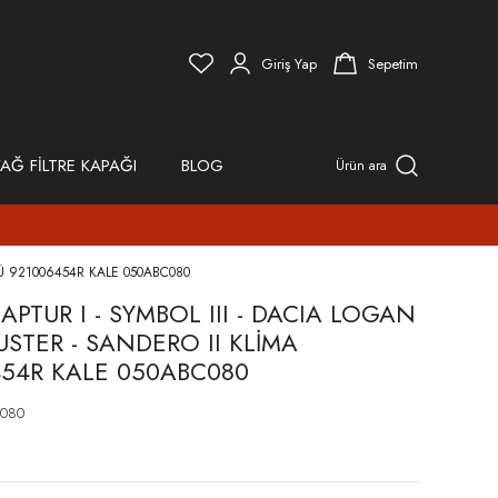
Giriş Yap
Sepetim
AĞ FİLTRE KAPAĞI
BLOG
Ürün ara
ÖRÜ 921006454R KALE 050ABC080
APTUR I - SYMBOL III - DACIA LOGAN
DUSTER - SANDERO II KLİMA
54R KALE 050ABC080
080