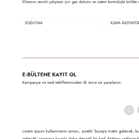
Klimanın verimli çalışması için gaz dolumu ve sistem kontrolüyle birlikte de
SOĞUTMA
:
KLİMA RADYATÖ
Bu ürünün fiyat bilgisi, resim, ürün açıklamalarında ve diğer konula
Görüş ve önerileriniz için teşekkür ederiz.
Ürün resmi kalitesiz, bozuk veya görüntülenemiyor.
E-BÜLTENE KAYIT OL
Ürün açıklamasında eksik bilgiler bulunuyor.
Kampanya ve özel tekliflerimizden ilk önce siz yararlanın.
Ürün bilgilerinde hatalar bulunuyor.
Ürün fiyatı diğer sitelerden daha pahalı.
Bu ürüne benzer farklı alternatifler olmalı.
Lorem Ipsum kullanmanın amacı, sürekli 'buraya metin gelecek, b
gelecek' yazmaya kıyasla daha dengeli bir harf dağılımı sağlayar