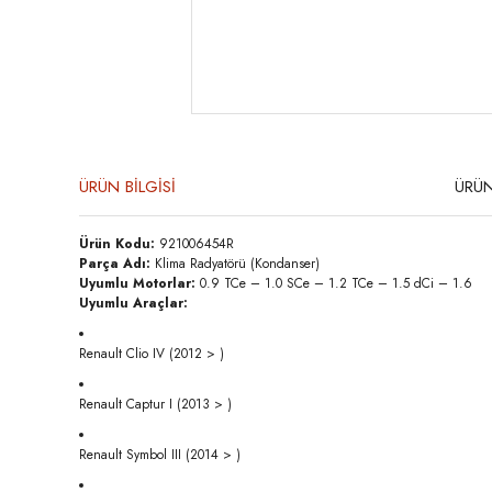
ÜRÜN BİLGİSİ
ÜRÜN
Ürün Kodu:
921006454R
Parça Adı:
Klima Radyatörü (Kondanser)
Uyumlu Motorlar:
0.9 TCe – 1.0 SCe – 1.2 TCe – 1.5 dCi – 1.6
Uyumlu Araçlar:
Renault Clio IV (2012 > )
Renault Captur I (2013 > )
Renault Symbol III (2014 > )