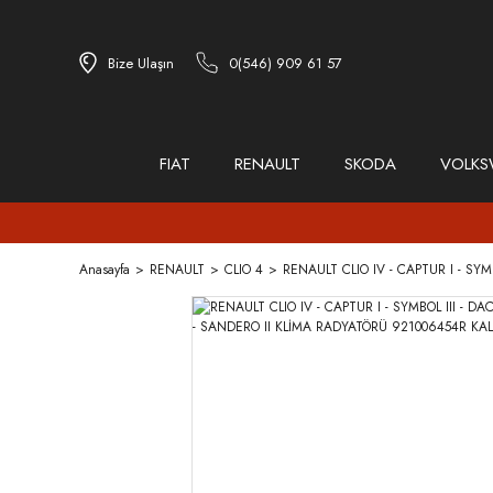
Bize Ulaşın
0(546) 909 61 57
FIAT
RENAULT
SKODA
VOLK
Anasayfa
RENAULT
CLIO 4
RENAULT CLIO IV - CAPTUR I - SY