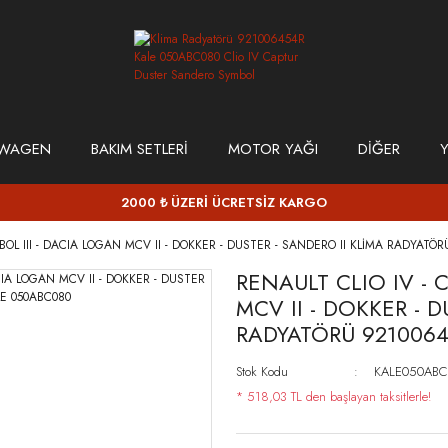
SWAGEN
BAKIM SETLERİ
MOTOR YAĞI
DİĞER
Y
2000 ₺ ÜZERİ ÜCRETSİZ KARGO
MBOL III - DACIA LOGAN MCV II - DOKKER - DUSTER - SANDERO II KLİMA RADYAT
RENAULT CLIO IV - C
MCV II - DOKKER - 
RADYATÖRÜ 9210064
Stok Kodu
KALE050ABC
* 518,03 TL den başlayan taksitlerle!