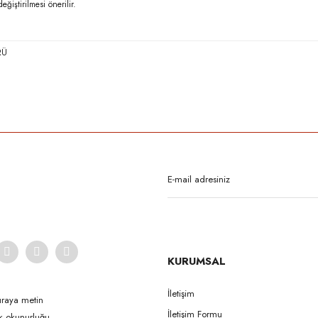
ğiştirilmesi önerilir.
RÜ
rda yetersiz gördüğünüz noktaları öneri formunu kullanarak tarafımıza iletebilirsi
Bu ürüne ilk yorumu siz yapın!
Yorum Yaz
KURUMSAL
İletişim
uraya metin
İletişim Formu
ak okunurluğu