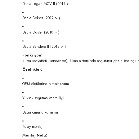
Dacia Logan MCV II (2014 > )
Dacia Dokker (2012 > )
Dacia Duster (2010 > )
Dacia Sandero II (2012 > )
Fonksiyon:
Klima radyatörü (kondanser), klima sisteminde soğutucu gazın basınçlı hal
Özellikler:
OEM ölçülerine birebir uyum
Yüksek soğutma verimliliği
Uzun ömürlü kullanım
Kolay montaj
Montaj Notu: