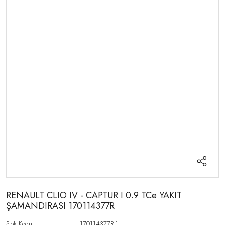
RENAULT CLIO IV - CAPTUR I 0.9 TCe YAKIT
ŞAMANDIRASI 170114377R
Stok Kodu
170114377R-1