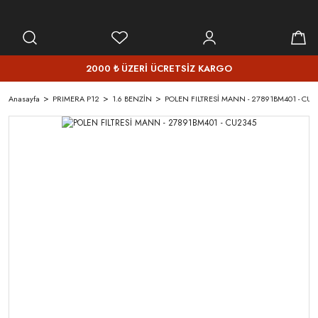
2000 ₺ ÜZERİ ÜCRETSİZ KARGO
Anasayfa
PRIMERA P12
1.6 BENZİN
POLEN FILTRESİ MANN - 27891BM401 - CU2