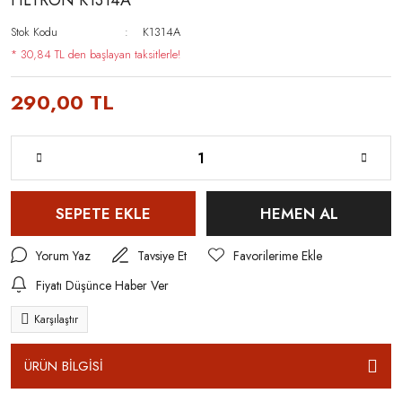
FILTRON K1314A
Stok Kodu
K1314A
* 30,84 TL den başlayan taksitlerle!
290,00 TL
SEPETE EKLE
HEMEN AL
Yorum Yaz
Tavsiye Et
Fiyatı Düşünce Haber Ver
Karşılaştır
ÜRÜN BİLGİSİ