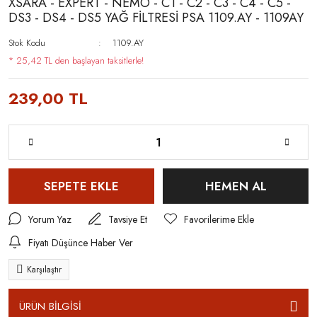
XSARA - EXPERT - NEMO - C1 - C2 - C3 - C4 - C5 -
DS3 - DS4 - DS5 YAĞ FİLTRESİ PSA 1109.AY - 1109AY
Stok Kodu
1109.AY
* 25,42 TL den başlayan taksitlerle!
239,00 TL
SEPETE EKLE
HEMEN AL
Yorum Yaz
Tavsiye Et
Fiyatı Düşünce Haber Ver
Karşılaştır
ÜRÜN BİLGİSİ