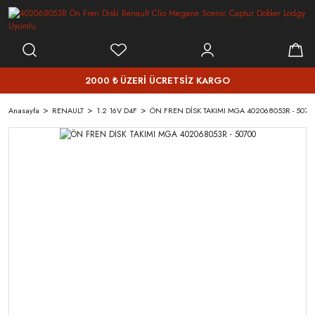
2000 ₺ ÜZERİ ÜCRETSİZ KARGO
Anasayfa
RENAULT
1.2 16V D4F
ÖN FREN DİSK TAKIMI MGA 402068053R - 5070