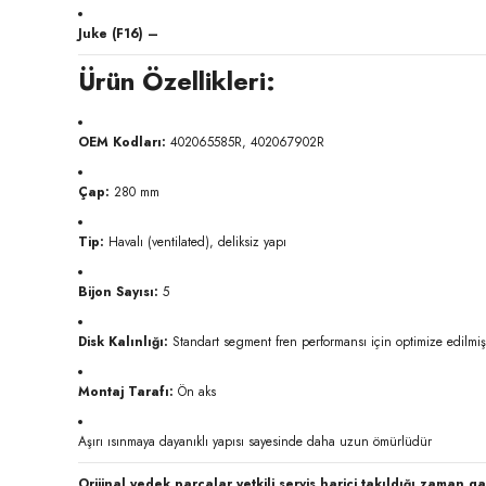
Juke (F16) –
Ürün Özellikleri:
OEM Kodları:
402065585R, 402067902R
Çap:
280 mm
Tip:
Havalı (ventilated), deliksiz yapı
Bijon Sayısı:
5
Disk Kalınlığı:
Standart segment fren performansı için optimize edilmişt
Montaj Tarafı:
Ön aks
Aşırı ısınmaya dayanıklı yapısı sayesinde daha uzun ömürlüdür
Orijinal yedek parçalar yetkili servis harici takıldığı zaman g