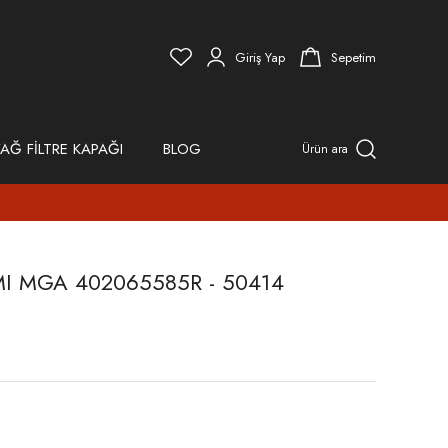
Giriş Yap
Sepetim
AĞ FİLTRE KAPAĞI
BLOG
Ürün ara
MI MGA 402065585R - 50414