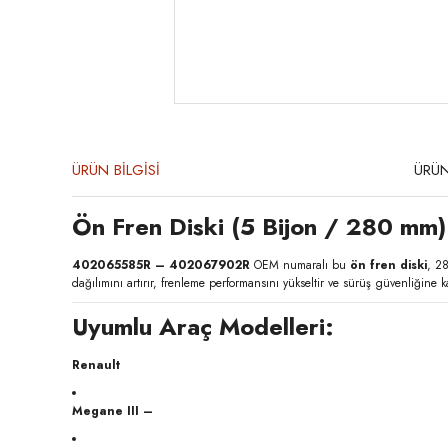
ÜRÜN BİLGİSİ
ÜRÜN
Ön Fren Diski (5 Bijon / 280 
402065585R – 402067902R
OEM numaralı bu
ön fren diski
, 2
dağılımını artırır, frenleme performansını yükseltir ve sürüş güvenliğine ka
Uyumlu Araç Modelleri:
Renault
Megane III –