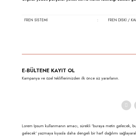
FREN SİSTEMİ
:
FREN DİSKİ / K
Bu ürünün fiyat bilgisi, resim, ürün açıklamalarında ve diğer konula
Görüş ve önerileriniz için teşekkür ederiz.
Ürün resmi kalitesiz, bozuk veya görüntülenemiyor.
E-BÜLTENE KAYIT OL
Ürün açıklamasında eksik bilgiler bulunuyor.
Kampanya ve özel tekliflerimizden ilk önce siz yararlanın.
Ürün bilgilerinde hatalar bulunuyor.
Ürün fiyatı diğer sitelerden daha pahalı.
Bu ürüne benzer farklı alternatifler olmalı.
Lorem Ipsum kullanmanın amacı, sürekli 'buraya metin gelecek, b
gelecek' yazmaya kıyasla daha dengeli bir harf dağılımı sağlayar