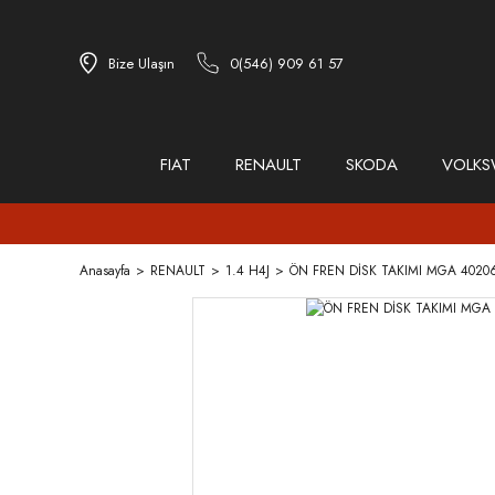
Bize Ulaşın
0(546) 909 61 57
FIAT
RENAULT
SKODA
VOLK
Anasayfa
RENAULT
1.4 H4J
ÖN FREN DİSK TAKIMI MGA 40206