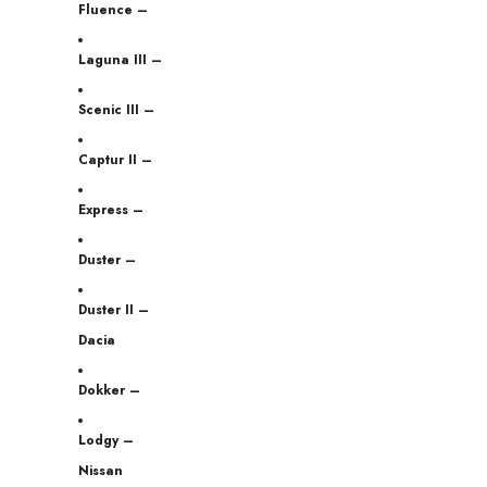
Fluence –
Laguna III –
Scenic III –
Captur II –
Express –
Duster –
Duster II –
Dacia
Dokker –
Lodgy –
Nissan