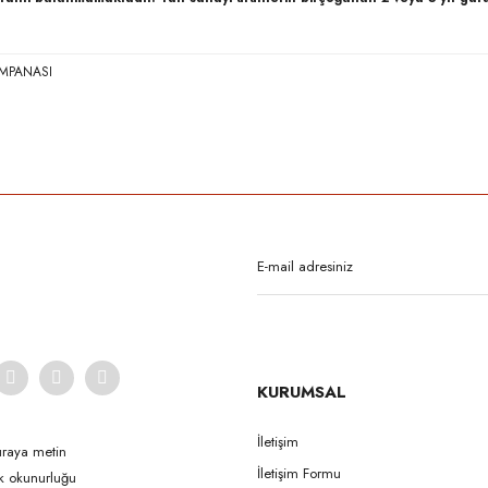
AMPANASI
rda yetersiz gördüğünüz noktaları öneri formunu kullanarak tarafımıza iletebilirsi
Bu ürüne ilk yorumu siz yapın!
Yorum Yaz
KURUMSAL
İletişim
uraya metin
İletişim Formu
ak okunurluğu
Gönder