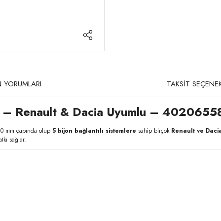
 YORUMLARI
TAKSİT SEÇENEK
mm) – Renault & Dacia Uyumlu – 40206
80 mm çapında olup
5 bijon bağlantılı sistemlere
sahip birçok
Renault ve Daci
tkı sağlar.