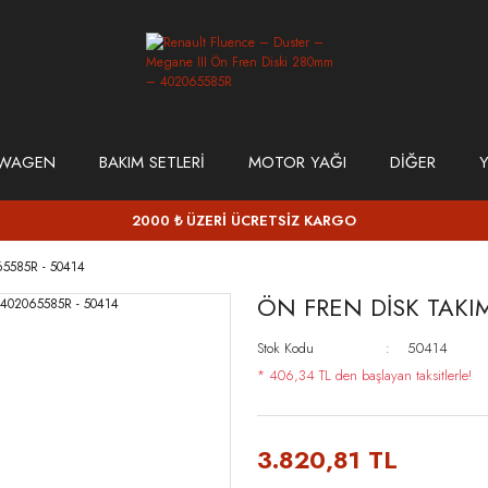
SWAGEN
BAKIM SETLERİ
MOTOR YAĞI
DİĞER
Y
2000 ₺ ÜZERİ ÜCRETSİZ KARGO
5585R - 50414
ÖN FREN DİSK TAKI
Stok Kodu
50414
* 406,34 TL den başlayan taksitlerle!
3.820,81 TL