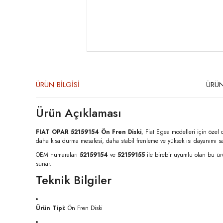
ÜRÜN BİLGİSİ
ÜRÜN
Ürün Açıklaması
FIAT OPAR 52159154 Ön Fren Diski
, Fiat Egea modelleri için özel o
daha kısa durma mesafesi, daha stabil frenleme ve yüksek ısı dayanımı sa
OEM numaraları 
52159154
 ve 
52159155
 ile birebir uyumlu olan bu ür
sunar.
Teknik Bilgiler
Ürün Tipi:
 Ön Fren Diski