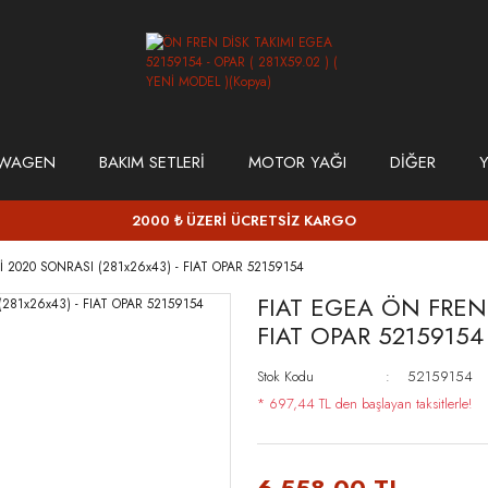
SWAGEN
BAKIM SETLERİ
MOTOR YAĞI
DİĞER
Y
2000 ₺ ÜZERİ ÜCRETSİZ KARGO
 2020 SONRASI (281x26x43) - FIAT OPAR 52159154
FIAT EGEA ÖN FREN 
FIAT OPAR 52159154
Stok Kodu
52159154
* 697,44 TL den başlayan taksitlerle!