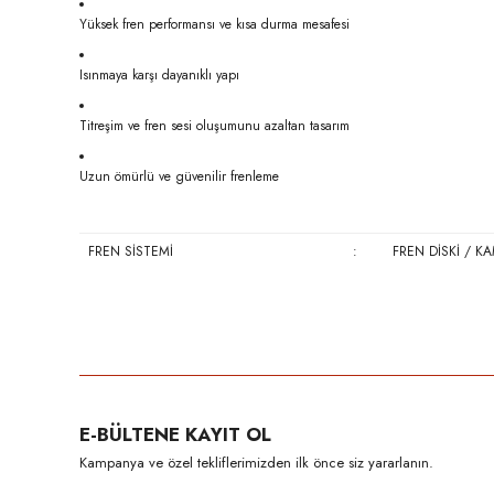
Yüksek fren performansı ve kısa durma mesafesi
Isınmaya karşı dayanıklı yapı
Titreşim ve fren sesi oluşumunu azaltan tasarım
Uzun ömürlü ve güvenilir frenleme
FREN SİSTEMİ
:
FREN DİSKİ / K
Bu ürünün fiyat bilgisi, resim, ürün açıklamalarında ve diğer konula
Görüş ve önerileriniz için teşekkür ederiz.
Ürün resmi kalitesiz, bozuk veya görüntülenemiyor.
E-BÜLTENE KAYIT OL
Ürün açıklamasında eksik bilgiler bulunuyor.
Kampanya ve özel tekliflerimizden ilk önce siz yararlanın.
Ürün bilgilerinde hatalar bulunuyor.