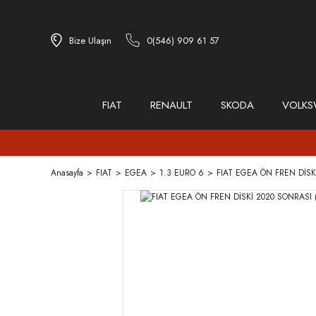
Bize Ulaşın
0(546) 909 61 57
FIAT
RENAULT
SKODA
VOLK
Anasayfa
FIAT
EGEA
1.3 EURO 6
FIAT EGEA ÖN FREN DİSKİ