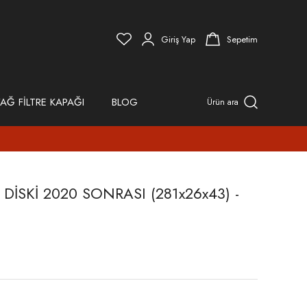
Giriş Yap
Sepetim
AĞ FİLTRE KAPAĞI
BLOG
Ürün ara
DİSKİ 2020 SONRASI (281x26x43) -