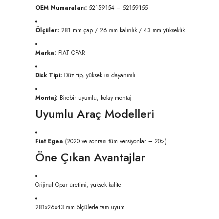
OEM Numaraları:
 52159154 – 52159155
Ölçüler:
 281 mm çap / 26 mm kalınlık / 43 mm yükseklik
Marka:
 FIAT OPAR
Disk Tipi:
 Düz tip, yüksek ısı dayanımlı
Montaj:
 Birebir uyumlu, kolay montaj
Uyumlu Araç Modelleri
Fiat Egea
 (2020 ve sonrası tüm versiyonlar – 20>)
Öne Çıkan Avantajlar
Orijinal Opar üretimi, yüksek kalite
281x26x43 mm ölçülerle tam uyum