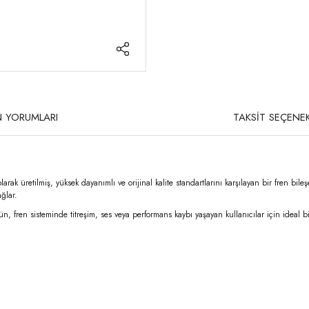
 YORUMLARI
TAKSİT SEÇENEK
larak üretilmiş, yüksek dayanımlı ve orijinal kalite standartlarını karşılayan bir fren bi
ğlar.
ün, fren sisteminde titreşim, ses veya performans kaybı yaşayan kullanıcılar için ide