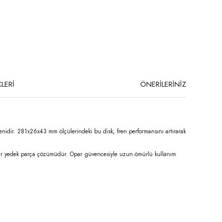
LERİ
ÖNERİLERİNİZ
leşenidir. 281x26x43 mm ölçülerindeki bu disk, fren performansını artırarak 
al bir yedek parça çözümüdür. Opar güvencesiyle uzun ömürlü kullanım 