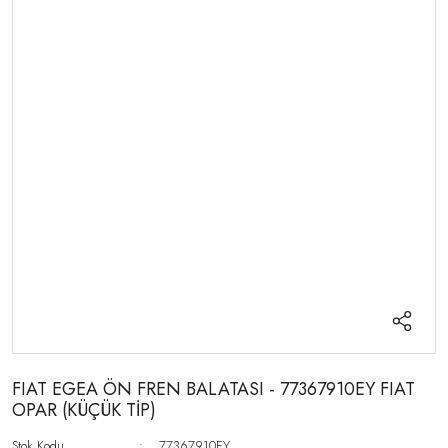
FIAT EGEA ÖN FREN BALATASI - 77367910EY FIAT
OPAR (KÜÇÜK TİP)
Stok Kodu
77367910EY