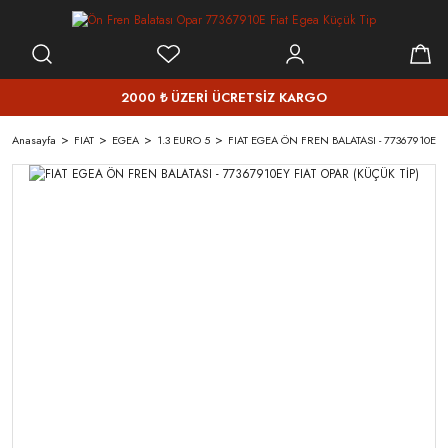
2000 ₺ ÜZERİ ÜCRETSİZ KARGO
Anasayfa
FIAT
EGEA
1.3 EURO 5
FIAT EGEA ÖN FREN BALATASI - 77367910EY F