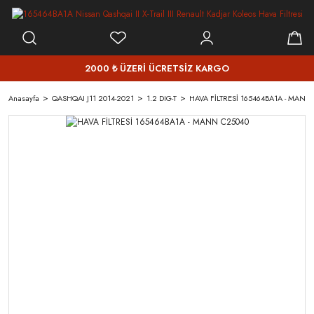
2000 ₺ ÜZERİ ÜCRETSİZ KARGO
Anasayfa
QASHQAI J11 2014-2021
1.2 DIG-T
HAVA FİLTRESİ 165464BA1A - MANN