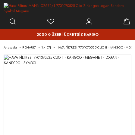
2000 ₺ ÜZERİ ÜCRETSİZ KARGO
Anasayfa
RENAULT
1.4 E7J
HAVA FİLTRESİ 7701070525 CLIO II - KANGOO - MEG