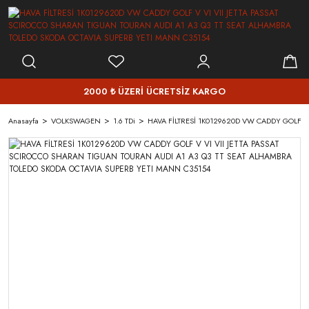
2000 ₺ ÜZERİ ÜCRETSİZ KARGO
Anasayfa
VOLKSWAGEN
1.6 TDi
HAVA FİLTRESİ 1K0129620D VW CADDY GOLF V