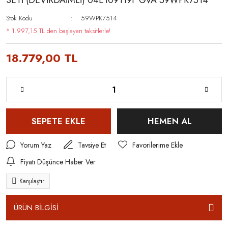
SETİ (DEVİRDAİMLİ) 04E109119F GVA 59WPK7514
Stok Kodu
59WPK7514
* 1.997,15 TL den başlayan taksitlerle!
18.779,00 TL
SEPETE EKLE
HEMEN AL
Yorum Yaz
Tavsiye Et
Fiyatı Düşünce Haber Ver
Karşılaştır
ÜRÜN BİLGİSİ