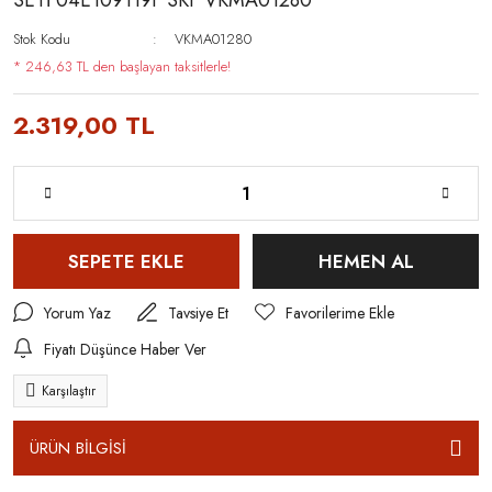
SETİ 04E109119F SKF VKMA01280
Stok Kodu
VKMA01280
* 246,63 TL den başlayan taksitlerle!
2.319,00 TL
SEPETE EKLE
HEMEN AL
Yorum Yaz
Tavsiye Et
Fiyatı Düşünce Haber Ver
Karşılaştır
ÜRÜN BİLGİSİ