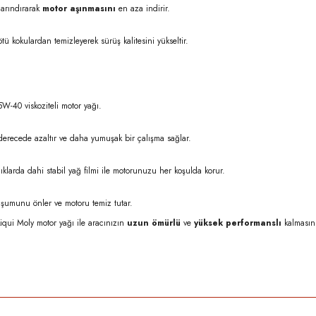
 arındırarak
motor aşınmasını
en aza indirir.
tü kokulardan temizleyerek sürüş kalitesini yükseltir.
W-40 viskoziteli motor yağı.
 derecede azaltır ve daha yumuşak bir çalışma sağlar.
ıklarda dahi stabil yağ filmi ile motorunuzu her koşulda korur.
luşumunu önler ve motoru temiz tutar.
iqui Moly motor yağı ile aracınızın
uzun ömürlü
ve
yüksek performanslı
kalmasını
rda yetersiz gördüğünüz noktaları öneri formunu kullanarak tarafımıza iletebilirsi
Bu ürüne ilk yorumu siz yapın!