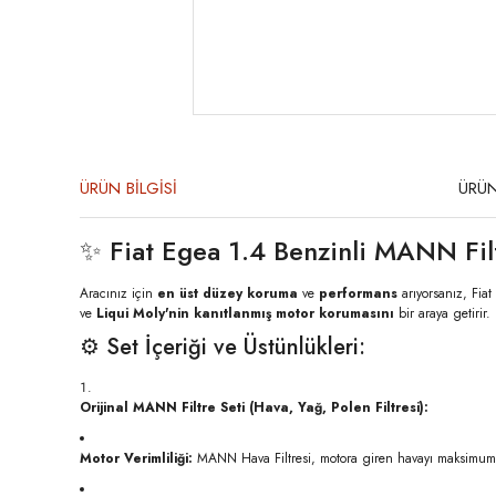
ÜRÜN BİLGİSİ
ÜRÜN
✨ Fiat Egea 1.4 Benzinli MANN Fi
Aracınız için
en üst düzey koruma
ve
performans
arıyorsanız, Fia
ve
Liqui Moly'nin kanıtlanmış motor korumasını
bir araya getirir.
⚙️ Set İçeriği ve Üstünlükleri:
Orijinal MANN Filtre Seti (Hava, Yağ, Polen Filtresi):
Motor Verimliliği:
MANN Hava Filtresi, motora giren havayı maksimum 