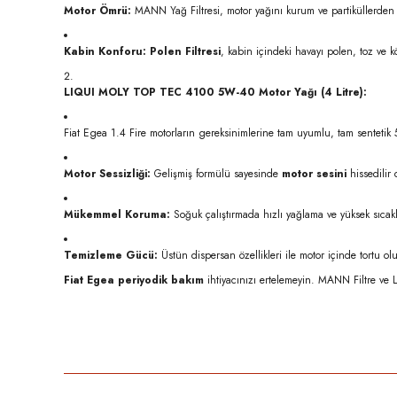
Motor Ömrü:
MANN Yağ Filtresi, motor yağını kurum ve partiküllerden
Kabin Konforu:
Polen Filtresi
, kabin içindeki havayı polen, toz ve kö
LIQUI MOLY TOP TEC 4100 5W-40 Motor Yağı (4 Litre):
Fiat Egea 1.4 Fire motorların gereksinimlerine tam uyumlu, tam sentetik 5
Motor Sessizliği:
Gelişmiş formülü sayesinde
motor sesini
hissedilir
Mükemmel Koruma:
Soğuk çalıştırmada hızlı yağlama ve yüksek sıcakl
Temizleme Gücü:
Üstün dispersan özellikleri ile motor içinde tortu o
Fiat Egea periyodik bakım
ihtiyacınızı ertelemeyin. MANN Filtre ve L
Bu ürünün fiyat bilgisi, resim, ürün açıklamalarında ve diğer konula
Görüş ve önerileriniz için teşekkür ederiz.
Ürün resmi kalitesiz, bozuk veya görüntülenemiyor.