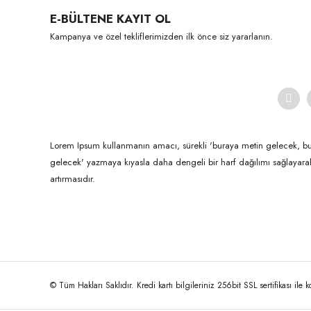
E-BÜLTENE KAYIT OL
Ürün açıklamasında eksik bilgiler bulunuyor.
Kampanya ve özel tekliflerimizden ilk önce siz yararlanın.
Ürün bilgilerinde hatalar bulunuyor.
Ürün fiyatı diğer sitelerden daha pahalı.
Bu ürüne benzer farklı alternatifler olmalı.
Lorem Ipsum kullanmanın amacı, sürekli 'buraya metin gelecek, b
gelecek' yazmaya kıyasla daha dengeli bir harf dağılımı sağlayar
artırmasıdır.
© Tüm Hakları Saklıdır. Kredi kartı bilgileriniz 256bit SSL sertifikası ile 