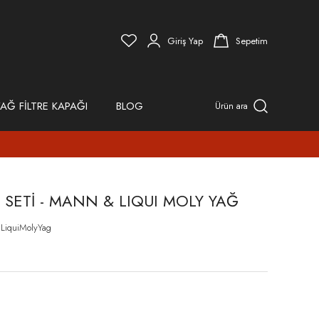
Giriş Yap
Sepetim
AĞ FİLTRE KAPAĞI
BLOG
Ürün ara
RE SETİ - MANN & LIQUI MOLY YAĞ
LiquiMolyYag