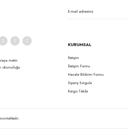
Yorum Yaz
KURUMSAL
İletişim
uraya metin
İletişim Formu
ak okunurluğu
Gönder
Havale Bildirim Formu
Sipariş Sorgula
Kargo Takibi
korunmaktadır.