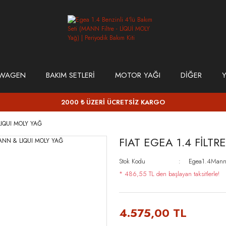
SWAGEN
BAKIM SETLERİ
MOTOR YAĞI
DİĞER
Y
2000 ₺ ÜZERİ ÜCRETSİZ KARGO
LIQUI MOLY YAĞ
FIAT EGEA 1.4 FİLT
Stok Kodu
Egea1.4Mann
* 486,55 TL den başlayan taksitlerle!
4.575,00 TL