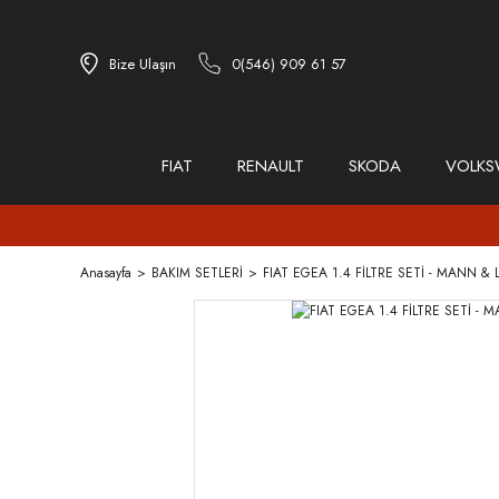
Bize Ulaşın
0(546) 909 61 57
FIAT
RENAULT
SKODA
VOLK
Anasayfa
BAKIM SETLERİ
FIAT EGEA 1.4 FİLTRE SETİ - MANN & 