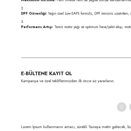
Maksimum Koruma:
Hem filtrede hem de yağda dünya standartlarında
DPF Güvenliği:
Yağın özel Low-SAPS formülü, DPF ömrünü uzatırken, MAN
Performans Artışı:
Temiz motor yağı ve optimum hava/yakıt akışı, mot
Bu ürünün fiyat bilgisi, resim, ürün açıklamalarında ve diğer konula
Görüş ve önerileriniz için teşekkür ederiz.
Ürün resmi kalitesiz, bozuk veya görüntülenemiyor.
E-BÜLTENE KAYIT OL
Ürün açıklamasında eksik bilgiler bulunuyor.
Kampanya ve özel tekliflerimizden ilk önce siz yararlanın.
Ürün bilgilerinde hatalar bulunuyor.
Ürün fiyatı diğer sitelerden daha pahalı.
Bu ürüne benzer farklı alternatifler olmalı.
Lorem Ipsum kullanmanın amacı, sürekli 'buraya metin gelecek, b