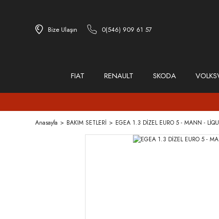
Bize Ulaşın
0(546) 909 61 57
FIAT
RENAULT
SKODA
VOLK
Anasayfa
BAKIM SETLERİ
EGEA 1.3 DİZEL EURO 5 - MANN - LİQ