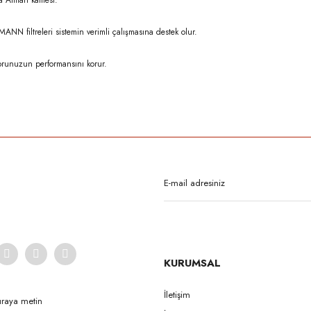
 Alman kalitesi.
N filtreleri sistemin verimli çalışmasına destek olur.
orunuzun performansını korur.
rda yetersiz gördüğünüz noktaları öneri formunu kullanarak tarafımıza iletebilirsi
Bu ürüne ilk yorumu siz yapın!
Yorum Yaz
KURUMSAL
İletişim
uraya metin