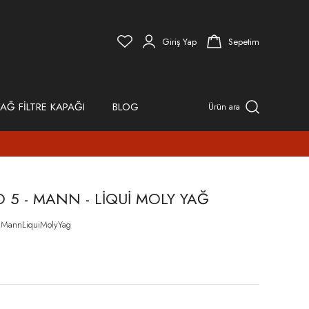
Giriş Yap
Sepetim
AĞ FİLTRE KAPAĞI
BLOG
Ürün ara
O 5 - MANN - LİQUİ MOLY YAĞ
5MannLiquiMolyYag