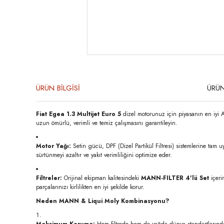
ÜRÜN BİLGİSİ
ÜRÜN
Fiat Egea 1.3 Multijet Euro 5
dizel motorunuz için piyasanın en iyi 
uzun ömürlü, verimli ve temiz çalışmasını garantileyin.
Motor Yağı:
Setin gücü, DPF (Dizel Partikül Filtresi) sistemlerine tam
sürtünmeyi azaltır ve yakıt verimliliğini optimize eder.
Filtreler:
Orijinal ekipman kalitesindeki
MANN-FILTER 4'lü Set
içeri
parçalarınızı kirlilikten en iyi şekilde korur.
Neden MANN & Liqui Moly Kombinasyonu?