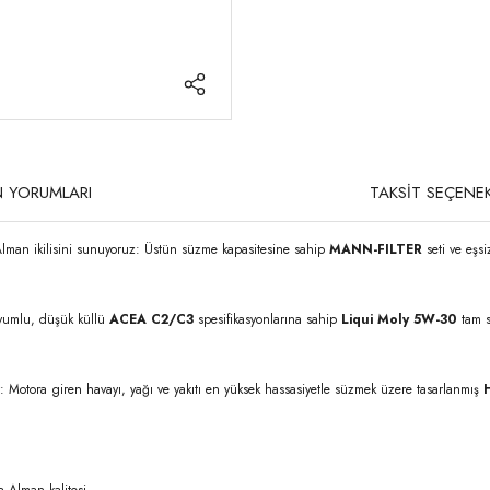
 YORUMLARI
TAKSİT SEÇENEK
Alman ikilisini sunuyoruz: Üstün süzme kapasitesine sahip
MANN-FILTER
seti ve eşs
 uyumlu, düşük küllü
ACEA C2/C3
spesifikasyonlarına sahip
Liqui Moly 5W-30
tam se
r: Motora giren havayı, yağı ve yakıtı en yüksek hassasiyetle süzmek üzere tasarlanmış
H