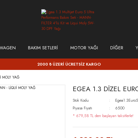
SWAGEN
BAKIM SETLERİ
MOTOR YAĞI
DİĞER
Y
2000 ₺ ÜZERİ ÜCRETSİZ KARGO
Uİ MOLY YAĞ
EGEA 1.3 DİZEL EUR
Stok Kodu
Egea1.3Euro
Piyasa Fiyatı
6500
* 679,58 TL den başlayan taksitlerle!