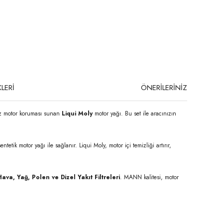
LERİ
ÖNERİLERİNİZ
iz motor koruması sunan
Liqui Moly
motor yağı. Bu set ile aracınızın
ntetik motor yağı ile sağlanır. Liqui Moly, motor içi temizliği artırır,
ava, Yağ, Polen ve Dizel Yakıt Filtreleri
. MANN kalitesi, motor