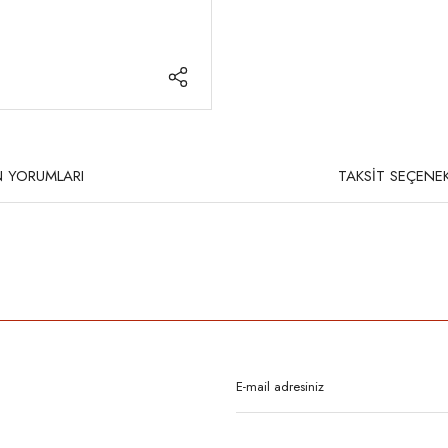
 YORUMLARI
TAKSİT SEÇENEK
rda yetersiz gördüğünüz noktaları öneri formunu kullanarak tarafımıza iletebilirsi
Bu ürüne ilk yorumu siz yapın!
Yorum Yaz