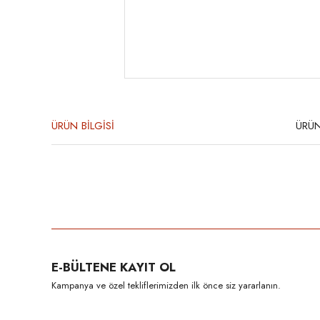
ÜRÜN BİLGİSİ
ÜRÜN
Bu ürünün fiyat bilgisi, resim, ürün açıklamalarında ve diğer konula
Görüş ve önerileriniz için teşekkür ederiz.
Ürün resmi kalitesiz, bozuk veya görüntülenemiyor.
E-BÜLTENE KAYIT OL
Ürün açıklamasında eksik bilgiler bulunuyor.
Kampanya ve özel tekliflerimizden ilk önce siz yararlanın.
Ürün bilgilerinde hatalar bulunuyor.
Ürün fiyatı diğer sitelerden daha pahalı.