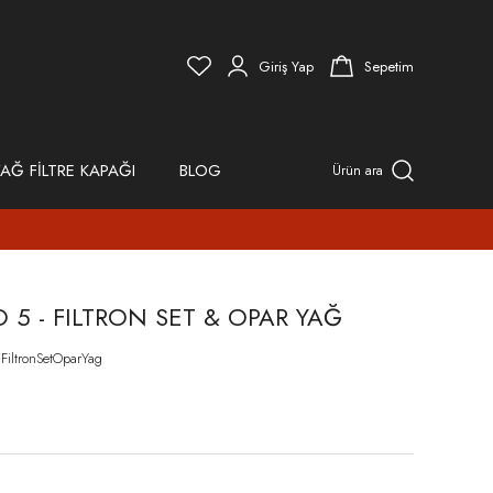
Giriş Yap
Sepetim
AĞ FİLTRE KAPAĞI
BLOG
Ürün ara
O 5 - FILTRON SET & OPAR YAĞ
FiltronSetOparYag