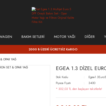
SWAGEN
BAKIM SETLERİ
MOTOR YAĞI
DİĞER
Y
2000 ₺ ÜZERİ ÜCRETSİZ KARGO
T & OPAR YAĞ
EGEA 1.3 DİZEL EUR
Stok Kodu
Egea1.3Euro5
Piyasa Fiyatı
3400
* 302,03 TL den başlayan taksitlerle!