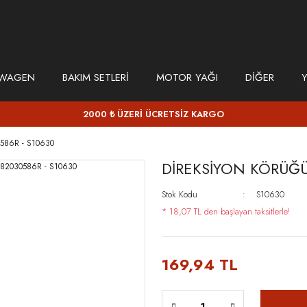
SWAGEN
BAKIM SETLERİ
MOTOR YAĞI
DİĞER
Y
2000 ₺ ÜZERİ ÜCRETSİZ KARGO
586R - S10630
DİREKSİYON KÖRÜĞÜ
Stok Kodu
S10630
* 18,07 TL den başlayan taksitlerle!
169,94 TL