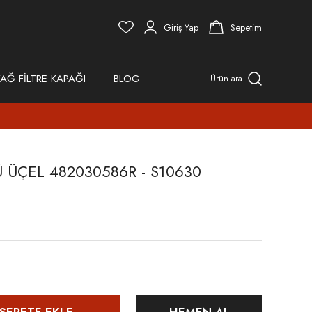
Giriş Yap
Sepetim
AĞ FİLTRE KAPAĞI
BLOG
Ürün ara
 ÜÇEL 482030586R - S10630
SEPETE EKLE
HEMEN AL