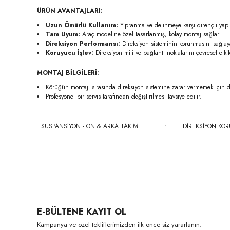
ÜRÜN AVANTAJLARI:
Uzun Ömürlü Kullanım:
Yıpranma ve delinmeye karşı dirençli yapı
Tam Uyum:
Araç modeline özel tasarlanmış, kolay montaj sağlar.
Direksiyon Performansı:
Direksiyon sisteminin korunmasını sağlay
Koruyucu İşlev:
Direksiyon mili ve bağlantı noktalarını çevresel etki
MONTAJ BİLGİLERİ:
Körüğün montajı sırasında direksiyon sistemine zarar vermemek için di
Profesyonel bir servis tarafından değiştirilmesi tavsiye edilir.
SÜSPANSİYON - ÖN & ARKA TAKIM
:
DİREKSİYON KÖ
Bu ürünün fiyat bilgisi, resim, ürün açıklamalarında ve diğer konula
Görüş ve önerileriniz için teşekkür ederiz.
Ürün resmi kalitesiz, bozuk veya görüntülenemiyor.
E-BÜLTENE KAYIT OL
Ürün açıklamasında eksik bilgiler bulunuyor.
Kampanya ve özel tekliflerimizden ilk önce siz yararlanın.
Ürün bilgilerinde hatalar bulunuyor.