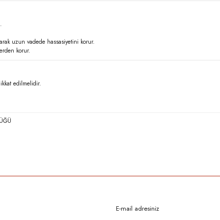
.
arak uzun vadede hassasiyetini korur.
lerden korur.
kkat edilmelidir.
RÜĞÜ
rda yetersiz gördüğünüz noktaları öneri formunu kullanarak tarafımıza iletebilirsi
Bu ürüne ilk yorumu siz yapın!
Yorum Yaz