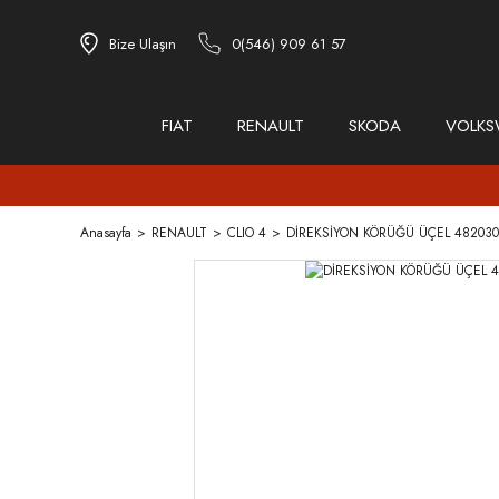
Bize Ulaşın
0(546) 909 61 57
FIAT
RENAULT
SKODA
VOLK
Anasayfa
RENAULT
CLIO 4
DİREKSİYON KÖRÜĞÜ ÜÇEL 482030