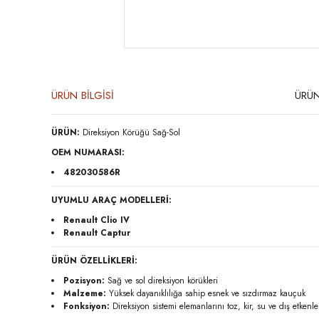
ÜRÜN BİLGİSİ
ÜRÜN
ÜRÜN:
Direksiyon Körüğü Sağ-Sol
OEM NUMARASI:
482030586R
UYUMLU ARAÇ MODELLERİ:
Renault Clio IV
Renault Captur
ÜRÜN ÖZELLİKLERİ:
Pozisyon:
Sağ ve sol direksiyon körükleri
Malzeme:
Yüksek dayanıklılığa sahip esnek ve sızdırmaz kauçuk
Fonksiyon:
Direksiyon sistemi elemanlarını toz, kir, su ve dış etkenle