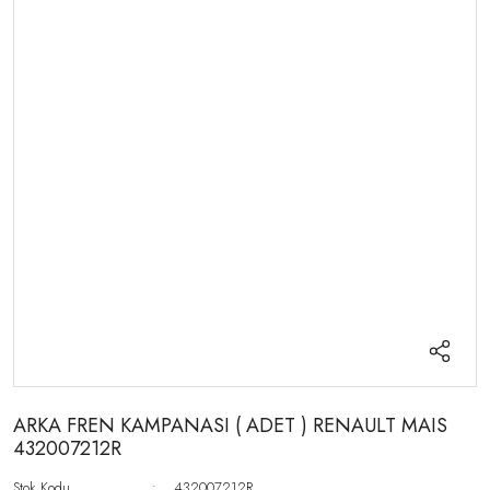
ARKA FREN KAMPANASI ( ADET ) RENAULT MAIS
432007212R
Stok Kodu
432007212R