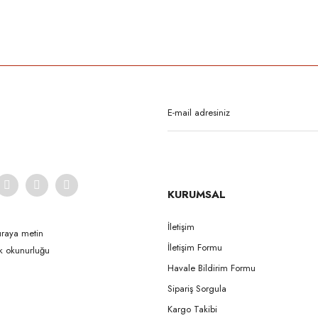
rda yetersiz gördüğünüz noktaları öneri formunu kullanarak tarafımıza iletebilirsi
Bu ürüne ilk yorumu siz yapın!
Yorum Yaz
KURUMSAL
İletişim
uraya metin
İletişim Formu
ak okunurluğu
Gönder
Havale Bildirim Formu
Sipariş Sorgula
Kargo Takibi