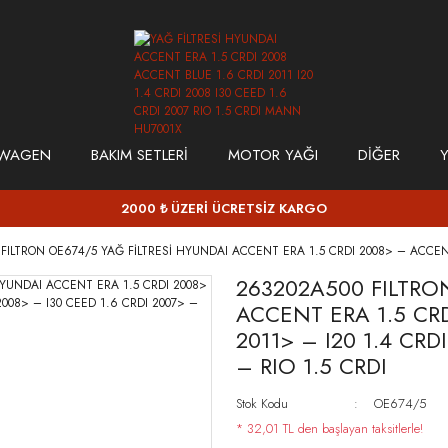
SWAGEN
BAKIM SETLERİ
MOTOR YAĞI
DİĞER
Y
2000 ₺ ÜZERİ ÜCRETSİZ KARGO
FILTRON OE674/5 YAĞ FİLTRESİ HYUNDAI ACCENT ERA 1.5 CRDI 2008> – ACCENT B
263202A500 FILTRO
ACCENT ERA 1.5 CRD
2011> – I20 1.4 CRD
– RIO 1.5 CRDI
Stok Kodu
OE674/5
* 32,01 TL den başlayan taksitlerle!