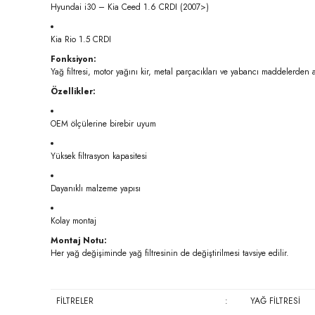
Hyundai i30 – Kia Ceed 1.6 CRDI (2007>)
Kia Rio 1.5 CRDI
Fonksiyon:
Yağ filtresi, motor yağını kir, metal parçacıkları ve yabancı maddelerden a
Özellikler:
OEM ölçülerine birebir uyum
Yüksek filtrasyon kapasitesi
Dayanıklı malzeme yapısı
Kolay montaj
Montaj Notu:
Her yağ değişiminde yağ filtresinin de değiştirilmesi tavsiye edilir.
FİLTRELER
:
YAĞ FİLTRESİ