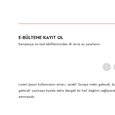
Bu ürünün fiyat bilgisi, resim, ürün açıklamalarında ve diğer konula
Görüş ve önerileriniz için teşekkür ederiz.
Ürün resmi kalitesiz, bozuk veya görüntülenemiyor.
E-BÜLTENE KAYIT OL
Ürün açıklamasında eksik bilgiler bulunuyor.
Kampanya ve özel tekliflerimizden ilk önce siz yararlanın.
Ürün bilgilerinde hatalar bulunuyor.
Ürün fiyatı diğer sitelerden daha pahalı.
Bu ürüne benzer farklı alternatifler olmalı.
Lorem Ipsum kullanmanın amacı, sürekli 'buraya metin gelecek, b
gelecek' yazmaya kıyasla daha dengeli bir harf dağılımı sağlayar
artırmasıdır.