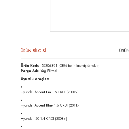
ÜRÜN BİLGİSİ
ÜRÜN
Ürün Kodu:
55206391 (OEM belirtilmemiş örnektir)
Parça Adı:
Yağ Filtresi
Uyumlu Araçlar:
Hyundai Accent Era 1.5 CRDI (2008>)
Hyundai Accent Blue 1.6 CRDI (2011>)
Hyundai i20 1.4 CRDI (2008>)