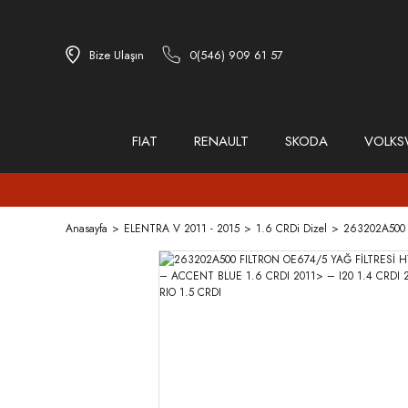
Bize Ulaşın
0(546) 909 61 57
FIAT
RENAULT
SKODA
VOLK
Anasayfa
ELENTRA V 2011 - 2015
1.6 CRDi Dizel
263202A500 