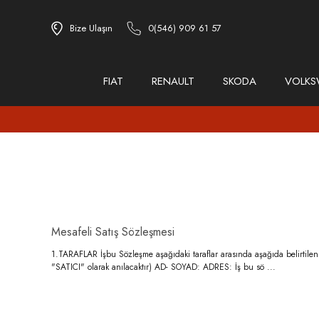
Bize Ulaşın
0(546) 909 61 57
FIAT
RENAULT
SKODA
VOLK
Mesafeli Satış Sözleşmesi
1.TARAFLAR İşbu Sözleşme aşağıdaki taraflar arasında aşağıda belirtilen
"SATICI" olarak anılacaktır) AD- SOYAD: ADRES: İş bu sö ...