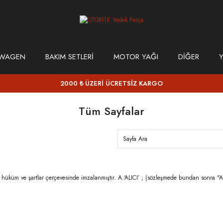
SWAGEN
BAKIM SETLERİ
MOTOR YAĞI
DİĞER
Y
2000 ₺ ÜZERİ ÜCRETSİZ KARGO
Tüm Sayfalar
 hüküm ve şartlar çerçevesinde imzalanmıştır. A.‘ALICI’ ; (sözleşmede bundan sonra "A