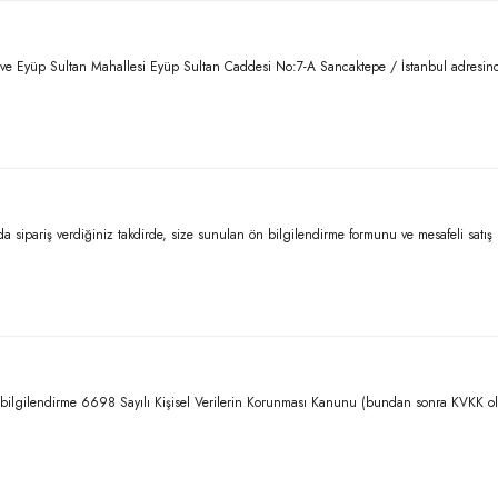
üp Sultan Mahallesi Eyüp Sultan Caddesi No:7-A Sancaktepe / İstanbul adresinde kayıt
pariş verdiğiniz takdirde, size sunulan ön bilgilendirme formunu ve mesafeli satış sözl
el bilgilendirme 6698 Sayılı Kişisel Verilerin Korunması Kanunu (bundan sonra KVKK ol