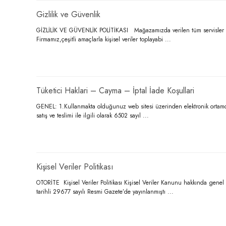
Gizlilik ve Güvenlik
GİZLİLİK VE GÜVENLİK POLİTİKASI Mağazamızda verilen tüm servisler ve Ey
Firmamız,çeşitli amaçlarla kişisel veriler toplayabi ...
Tüketici Haklari – Cayma – İptal İade Koşullari
GENEL: 1.Kullanmakta olduğunuz web sitesi üzerinden elektronik ortamda si
satış ve teslimi ile ilgili olarak 6502 sayıl ...
Kişisel Veriler Politikası
OTORİTE Kişisel Veriler Politikası Kişisel Veriler Kanunu hakkında gen
tarihli 29677 sayılı Resmi Gazete’de yayınlanmıştı ...