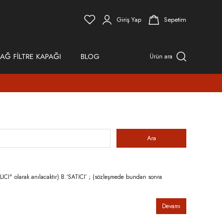
Giriş Yap
Sepetim
AĞ FİLTRE KAPAĞI
BLOG
Ürün ara
LICI" olarak anılacaktır) B.‘SATICI’ ; (sözleşmede bundan sonra
Devamı