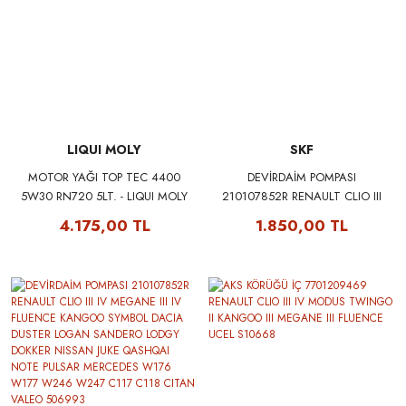
LIQUI MOLY
SKF
MOTOR YAĞI TOP TEC 4400
DEVİRDAİM POMPASI
5W30 RN720 5LT. - LIQUI MOLY
210107852R RENAULT CLIO III
2322
IV MEGANE III IV FLUENCE
4.175,00 TL
1.850,00 TL
KANGOO SYMBOL DACIA
DUSTER LOGAN SANDERO
LODGY DOKKER NISSAN JUKE
QASHQAI NOTE PULSAR
MERCEDES W176 W177 W246
W247 C117 C118 CITAN SKF
VKPC86419