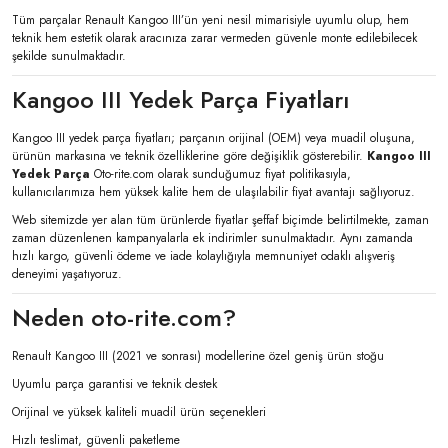
Tüm parçalar Renault Kangoo III’ün yeni nesil mimarisiyle uyumlu olup, hem
teknik hem estetik olarak aracınıza zarar vermeden güvenle monte edilebilecek
şekilde sunulmaktadır.
Kangoo III Yedek Parça Fiyatları
Kangoo III yedek parça fiyatları; parçanın orijinal (OEM) veya muadil oluşuna,
ürünün markasına ve teknik özelliklerine göre değişiklik gösterebilir.
Kangoo III
Yedek Parça
Oto-rite.com olarak sunduğumuz fiyat politikasıyla,
kullanıcılarımıza hem yüksek kalite hem de ulaşılabilir fiyat avantajı sağlıyoruz.
Web sitemizde yer alan tüm ürünlerde fiyatlar şeffaf biçimde belirtilmekte, zaman
zaman düzenlenen kampanyalarla ek indirimler sunulmaktadır. Aynı zamanda
hızlı kargo, güvenli ödeme ve iade kolaylığıyla memnuniyet odaklı alışveriş
deneyimi yaşatıyoruz.
Neden oto-rite.com?
Renault Kangoo III (2021 ve sonrası) modellerine özel geniş ürün stoğu
Uyumlu parça garantisi ve teknik destek
Orijinal ve yüksek kaliteli muadil ürün seçenekleri
Hızlı teslimat, güvenli paketleme