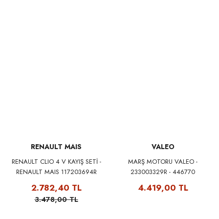
RENAULT MAIS
VALEO
RENAULT CLIO 4 V KAYIŞ SETİ -
MARŞ MOTORU VALEO -
RENAULT MAIS 117203694R
233003329R - 446770
2.782,40 TL
4.419,00 TL
3.478,00 TL