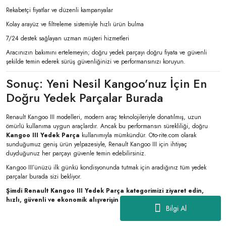
Rekabetçi fiyatlar ve düzenli kampanyalar
Kolay arayüz ve filtreleme sistemiyle hızlı ürün bulma
7/24 destek sağlayan uzman müşteri hizmetleri
Aracınızın bakımını ertelemeyin; doğru yedek parçayı doğru fiyata ve güvenli
şekilde temin ederek sürüş güvenliğinizi ve performansınızı koruyun.
Sonuç: Yeni Nesil Kangoo’nuz İçin En
Doğru Yedek Parçalar Burada
Renault Kangoo III modelleri, modern araç teknolojileriyle donatılmış, uzun
ömürlü kullanıma uygun araçlardır. Ancak bu performansın sürekliliği, doğru
Kangoo III Yedek Parça
kullanımıyla mümkündür. Oto-rite.com olarak
sunduğumuz geniş ürün yelpazesiyle, Renault Kangoo III için ihtiyaç
duyduğunuz her parçayı güvenle temin edebilirsiniz.
Kangoo III’ünüzü ilk günkü kondisyonunda tutmak için aradığınız tüm yedek
parçalar burada sizi bekliyor.
Şimdi Renault Kangoo III Yedek Parça kategorimizi ziyaret edin,
hızlı, güvenli ve ekonomik alışverişin keyfini çıkarın.
Bilgi Al