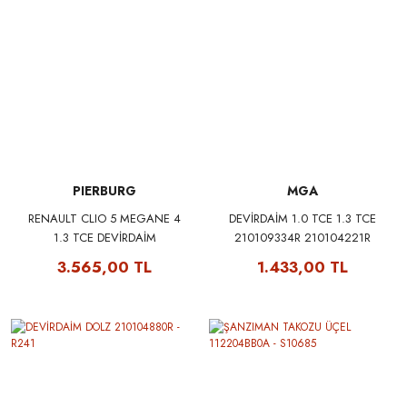
PIERBURG
MGA
RENAULT CLIO 5 MEGANE 4
DEVİRDAİM 1.0 TCE 1.3 TCE
1.3 TCE DEVİRDAİM
210109334R 210104221R
210104880R - PIERBURG
210104880R - MGA 65574
3.565,00 TL
1.433,00 TL
7.06395.06.0