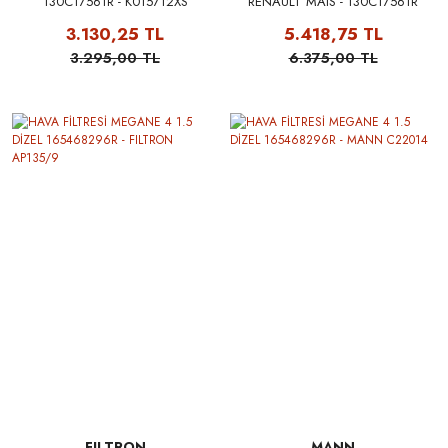
130C17561R - K015712XS
RENAULT MAIS - 130C17561R
3.130,25 TL
5.418,75 TL
3.295,00 TL
6.375,00 TL
FILTRON
MANN