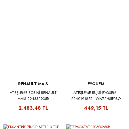
RENAULT MAIS
EYQUEM
ATEŞLEME BOBİNİ RENAULT
ATEŞLEME BUJİSİ EYQUEM -
MAIS 224332935R
224019185R - WN72HSIPRSO
2.483,48 TL
449,15 TL