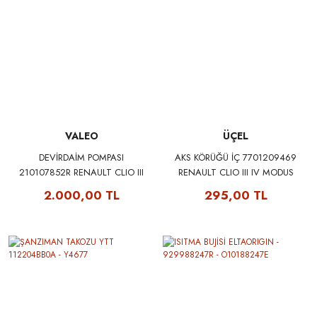
VALEO
ÜÇEL
DEVİRDAİM POMPASI
AKS KÖRÜĞÜ İÇ 7701209469
210107852R RENAULT CLIO III
RENAULT CLIO III IV MODUS
IV MEGANE III IV FLUENCE
TWINGO II KANGOO III
2.000,00 TL
295,00 TL
KANGOO SYMBOL DACIA
MEGANE III FLUENCE UCEL
DUSTER LOGAN SANDERO
S10668
LODGY DOKKER NISSAN JUKE
QASHQAI NOTE PULSAR
MERCEDES W176 W177 W246
W247 C117 C118 CITAN
VALEO 506993