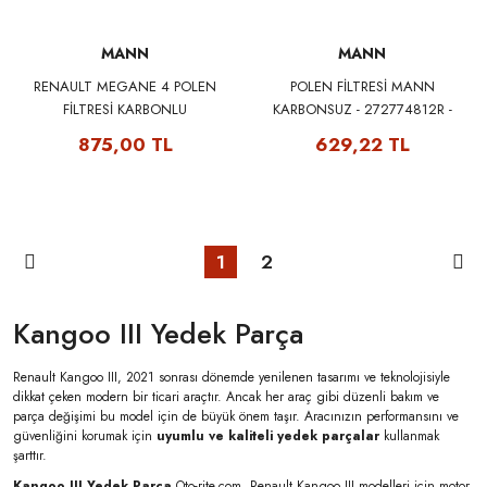
MANN
MANN
RENAULT MEGANE 4 POLEN
POLEN FİLTRESİ MANN
FİLTRESİ KARBONLU
KARBONSUZ - 272774812R -
272774812R - MANN
CU25003
875,00 TL
629,22 TL
CUK25003
1
2
Kangoo III Yedek Parça
Renault Kangoo III, 2021 sonrası dönemde yenilenen tasarımı ve teknolojisiyle
dikkat çeken modern bir ticari araçtır. Ancak her araç gibi düzenli bakım ve
parça değişimi bu model için de büyük önem taşır. Aracınızın performansını ve
güvenliğini korumak için
uyumlu ve kaliteli yedek parçalar
kullanmak
şarttır.
Kangoo III Yedek Parça
Oto-rite.com, Renault Kangoo III modelleri için motor,