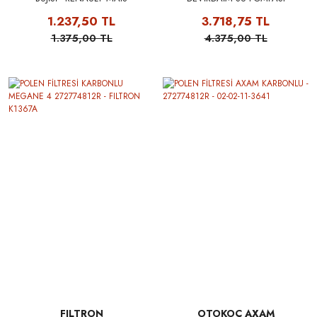
224019185R
RENAULT MAIS 210104880R -
1.237,50 TL
3.718,75 TL
210109334R
1.375,00 TL
4.375,00 TL
FILTRON
OTOKOÇ AXAM