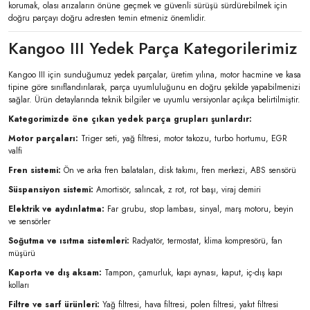
korumak, olası arızaların önüne geçmek ve güvenli sürüşü sürdürebilmek için
doğru parçayı doğru adresten temin etmeniz önemlidir.
Kangoo III Yedek Parça Kategorilerimiz
Kangoo III için sunduğumuz yedek parçalar, üretim yılına, motor hacmine ve kasa
tipine göre sınıflandırılarak, parça uyumluluğunu en doğru şekilde yapabilmenizi
sağlar. Ürün detaylarında teknik bilgiler ve uyumlu versiyonlar açıkça belirtilmiştir.
Kategorimizde öne çıkan yedek parça grupları şunlardır:
Motor parçaları:
Triger seti, yağ filtresi, motor takozu, turbo hortumu, EGR
valfi
Fren sistemi:
Ön ve arka fren balataları, disk takımı, fren merkezi, ABS sensörü
Süspansiyon sistemi:
Amortisör, salıncak, z rot, rot başı, viraj demiri
Elektrik ve aydınlatma:
Far grubu, stop lambası, sinyal, marş motoru, beyin
ve sensörler
Soğutma ve ısıtma sistemleri:
Radyatör, termostat, klima kompresörü, fan
müşürü
Kaporta ve dış aksam:
Tampon, çamurluk, kapı aynası, kaput, iç-dış kapı
kolları
Filtre ve sarf ürünleri:
Yağ filtresi, hava filtresi, polen filtresi, yakıt filtresi