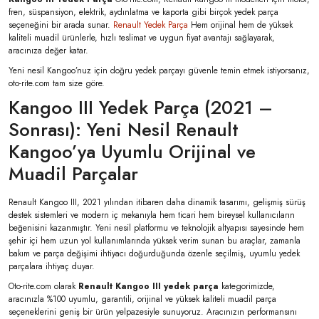
fren, süspansiyon, elektrik, aydınlatma ve kaporta gibi birçok yedek parça
seçeneğini bir arada sunar.
Renault Yedek Parça
Hem orijinal hem de yüksek
kaliteli muadil ürünlerle, hızlı teslimat ve uygun fiyat avantajı sağlayarak,
aracınıza değer katar.
Yeni nesil Kangoo’nuz için doğru yedek parçayı güvenle temin etmek istiyorsanız,
oto-rite.com tam size göre.
Kangoo III Yedek Parça (2021 –
Sonrası): Yeni Nesil Renault
Kangoo’ya Uyumlu Orijinal ve
Muadil Parçalar
Renault Kangoo III, 2021 yılından itibaren daha dinamik tasarımı, gelişmiş sürüş
destek sistemleri ve modern iç mekanıyla hem ticari hem bireysel kullanıcıların
beğenisini kazanmıştır. Yeni nesil platformu ve teknolojik altyapısı sayesinde hem
şehir içi hem uzun yol kullanımlarında yüksek verim sunan bu araçlar, zamanla
bakım ve parça değişimi ihtiyacı doğurduğunda özenle seçilmiş, uyumlu yedek
parçalara ihtiyaç duyar.
Oto-rite.com olarak
Renault Kangoo III yedek parça
kategorimizde,
aracınızla %100 uyumlu, garantili, orijinal ve yüksek kaliteli muadil parça
seçeneklerini geniş bir ürün yelpazesiyle sunuyoruz. Aracınızın performansını