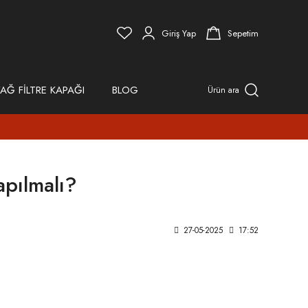
Giriş Yap
Sepetim
AĞ FİLTRE KAPAĞI
BLOG
Ürün ara
apılmalı?
27-05-2025
17:52