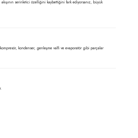
şının serinletici özelliğini kaybettiğini fark ediyorsanız, büyük
 kompresör, kondenser, genleşme valfi ve evaporatör gibi parçalar
r.