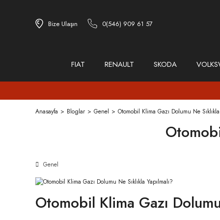
Bize Ulaşın
0(546) 909 61 57
FIAT
RENAULT
SKODA
VOLK
Anasayfa
Bloglar
Genel
Otomobil Klima Gazı Dolumu Ne Sıklıkla
Otomobil
Genel
Otomobil Klima Gazı Dolumu 