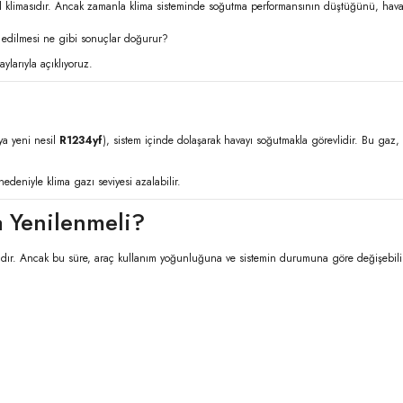
 klimasıdır. Ancak zamanla klima sisteminde soğutma performansının düştüğünü, hava akı
 edilmesi ne gibi sonuçlar doğurur?
larıyla açıklıyoruz.
a yeni nesil
R1234yf
), sistem içinde dolaşarak havayı soğutmakla görevlidir. Bu gaz,
deniyle klima gazı seviyesi azalabilir.
a Yenilenmeli?
ıdır. Ancak bu süre, araç kullanım yoğunluğuna ve sistemin durumuna göre değişebili