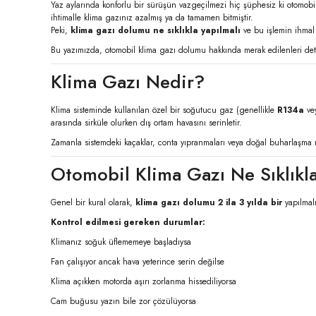
Yaz aylarında konforlu bir sürüşün vazgeçilmezi hiç şüphesiz ki otomobil
ihtimalle klima gazınız azalmış ya da tamamen bitmiştir.
Peki,
klima gazı dolumu ne sıklıkla yapılmalı
ve bu işlemin ihmal
Bu yazımızda, otomobil klima gazı dolumu hakkında merak edilenleri detay
Klima Gazı Nedir?
Klima sisteminde kullanılan özel bir soğutucu gaz (genellikle
R134a
vey
arasında sirküle olurken dış ortam havasını serinletir.
Zamanla sistemdeki kaçaklar, conta yıpranmaları veya doğal buharlaşma ne
Otomobil Klima Gazı Ne Sıklıkl
Genel bir kural olarak,
klima gazı dolumu 2 ila 3 yılda bir
yapılmal
Kontrol edilmesi gereken durumlar:
Klimanız soğuk üflememeye başladıysa
Fan çalışıyor ancak hava yeterince serin değilse
Klima açıkken motorda aşırı zorlanma hissediliyorsa
Cam buğusu yazın bile zor çözülüyorsa