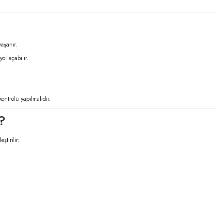
yaşanır.
ol açabilir.
ontrolü yapılmalıdır.
?
ştirilir: