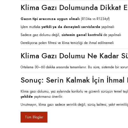
Klima Gazı Dolumunda Dikkat E
Gazın tipi aracınıza uygun olmalı
(R134a vs R1234yf)
İşlem mutlaka
yetkili ya da deneyimli servislerde
yapılmalı
Sadece gaz dolumu değil,
sistemin genel kontrolü
de yapılmalı
Gerekiyorsa polen filtresi ve klima temizliği de ihmal edilmemeli
Klima Gazı Dolumu Ne Kadar S
Ortalama 30–60 dakika arasında tamamlanır. Bu süre, sistemde bir sorun 
Sonuç: Serin Kalmak İçin İhmal
Klima gazı dolumu, yaz aylarında konforlu ve güvenli sürüşün temel taşla
şekilde
yaptırmanız önerilir.
Unutmayın, klima gazı sadece serinlik değil; sürüş kalitesi, yakıt verimlil
Tüm Bloglar