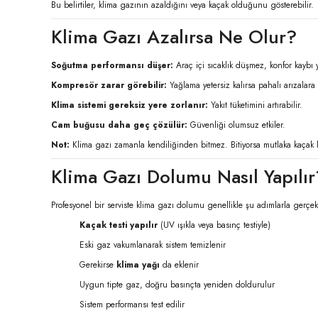
Bu belirtiler, klima gazının azaldığını veya kaçak olduğunu gösterebilir.
Klima Gazı Azalırsa Ne Olur?
Soğutma performansı düşer:
Araç içi sıcaklık düşmez, konfor kaybı 
Kompresör zarar görebilir:
Yağlama yetersiz kalırsa pahalı arızalara y
Klima sistemi gereksiz yere zorlanır:
Yakıt tüketimini artırabilir.
Cam buğusu daha geç çözülür:
Güvenliği olumsuz etkiler.
Not:
Klima gazı zamanla kendiliğinden bitmez. Bitiyorsa mutlaka kaçak k
Klima Gazı Dolumu Nasıl Yapılır
Profesyonel bir serviste klima gazı dolumu genellikle şu adımlarla gerçekle
Kaçak testi yapılır
(UV ışıkla veya basınç testiyle)
Eski gaz vakumlanarak sistem temizlenir
Gerekirse
klima yağı
da eklenir
Uygun tipte gaz, doğru basınçta yeniden doldurulur
Sistem performansı test edilir